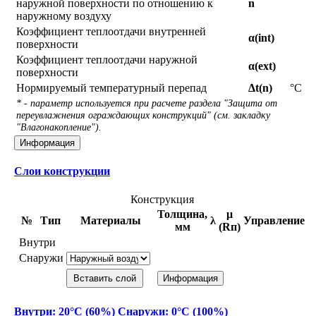
наружной поверхности по отношению к
n
наружному воздуху
Коэффициент теплоотдачи внутренней
α(int)
поверхности
Коэффициент теплоотдачи наружной
α(ext)
поверхности
Нормируемый температурный перепад
Δt(n)
°С
* - параметр используется при расчете раздела "Защита от
переувлажнения ограждающих конструкций" (см. закладку
"Влагонакопление").
Информация
Слои конструкции
Конструкция
Толщина,
μ
№
Тип
Материалы
λ
Управление
мм
(Rп)
Внутри
Снаружи
Вставить слой
Информация
Внутри: 20°С (60%) Снаружи: 0°С (100%)