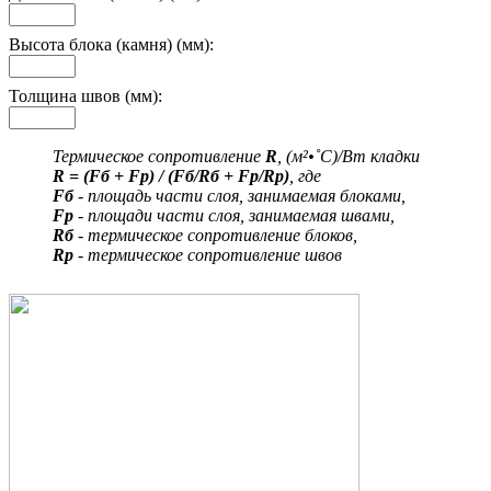
Высота блока (камня) (мм):
Толщина швов (мм):
Термическое сопротивление
R
, (м²•˚С)/Вт кладки
R = (Fб + Fр) / (Fб/Rб + Fр/Rр)
, где
Fб
- площадь части слоя, занимаемая блоками,
Fр
- площади части слоя, занимаемая швами,
Rб
- термическое сопротивление блоков,
Rр
- термическое сопротивление швов