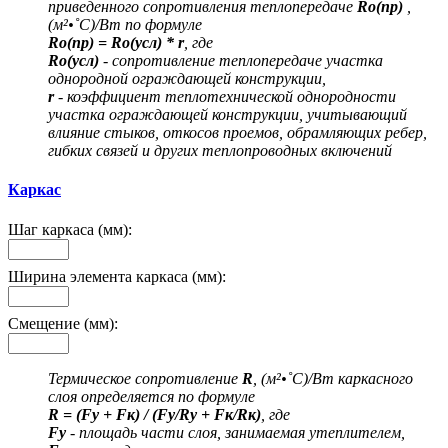
приведенного сопротивления теплопередаче
Ro(пр)
,
(м²•˚С)/Вт по формуле
Ro(пр) = Ro(усл) * r
, где
Ro(усл)
- сопротивление теплопередаче участка
однородной ограждающей конструкции,
r
- коэффициент теплотехнической однородности
участка ограждающей конструкции, учитывающий
влияние стыков, откосов проемов, обрамляющих ребер,
гибких связей и других теплопроводных включений
Каркас
Шаг каркаса (мм):
Ширина элемента каркаса (мм):
Смещение (мм):
Термическое сопротивление
R
, (м²•˚С)/Вт каркасного
слоя определяется по формуле
R = (Fу + Fк) / (Fу/Rу + Fк/Rк)
, где
Fу
- площадь части слоя, занимаемая утеплителем,