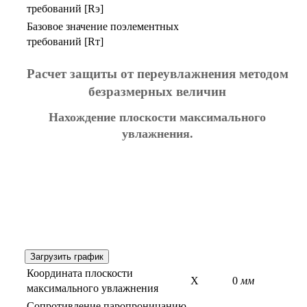
требований [Rэ]
Базовое значение поэлементных
требований [Rт]
Расчет защиты от переувлажнения методом
безразмерных величин
Нахождение плоскости максимального
увлажнения.
Загрузить график
Координата плоскости
X
0
мм
максимального увлажнения
Сопротивление паропроницанию