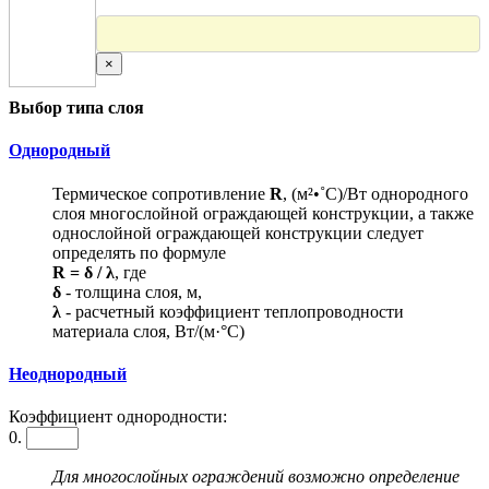
×
Выбор типа слоя
Однородный
Термическое сопротивление
R
, (м²•˚С)/Вт однородного
слоя многослойной ограждающей конструкции, а также
однослойной ограждающей конструкции следует
определять по формуле
R = δ / λ
, где
δ
- толщина слоя, м,
λ
- расчетный коэффициент теплопроводности
материала слоя, Вт/(м·°С)
Неоднородный
Коэффициент однородности:
0.
Для многослойных ограждений возможно определение