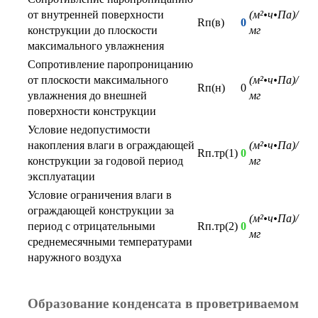
от внутренней поверхности
(м²•ч•Па)/
Rп(в)
0
конструкции до плоскости
мг
максимального увлажнения
Сопротивление паропроницанию
от плоскости максимального
(м²•ч•Па)/
Rп(н)
0
увлажнения до внешней
мг
поверхности конструкции
Условие недопустимости
накопления влаги в ограждающей
(м²•ч•Па)/
Rп.тр(1)
0
конструкции за годовой период
мг
эксплуатации
Условие ограничения влаги в
ограждающей конструкции за
(м²•ч•Па)/
период с отрицательными
Rп.тр(2)
0
мг
среднемесячными температурами
наружного воздуха
Образование конденсата в проветриваемом