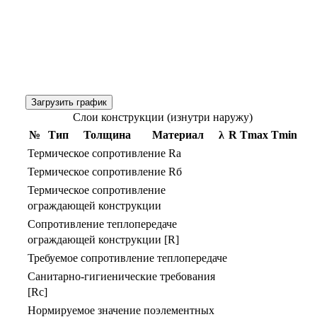
Загрузить график
Слои конструкции (изнутри наружу)
№
Тип
Толщина
Материал
λ
R
Тmax
Тmin
Термическое сопротивление Rа
Термическое сопротивление Rб
Термическое сопротивление
ограждающей конструкции
Сопротивление теплопередаче
ограждающей конструкции [R]
Требуемое сопротивление теплопередаче
Санитарно-гигиенические требования
[Rс]
Нормируемое значение поэлементных