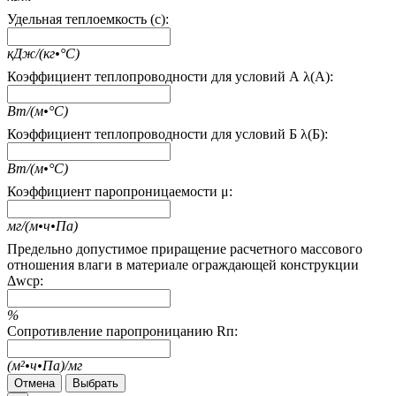
Удельная теплоемкость (c):
кДж/(кг•°С)
Коэффициент теплопроводности для условий А λ(А):
Вт/(м•°С)
Коэффициент теплопроводности для условий Б λ(Б):
Вт/(м•°С)
Коэффициент паропроницаемости μ:
мг/(м•ч•Па)
Предельно допустимое приращение расчетного массового
отношения влаги в материале ограждающей конструкции
Δwcp:
%
Сопротивление паропроницанию Rп:
(м²•ч•Па)/мг
Отмена
Выбрать