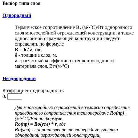
Выбор типа слоя
Однородный
Термическое сопротивление
R
, (м²•˚С)/Вт однородного
слоя многослойной ограждающей конструкции, а также
однослойной ограждающей конструкции следует
определять по формуле
R = δ / λ
, где
δ
- толщина слоя, м,
λ
- расчетный коэффициент теплопроводности
материала слоя, Вт/(м·°С)
Неоднородный
Коэффициент однородности:
0.
Для многослойных ограждений возможно определение
приведенного сопротивления теплопередаче
Ro(пр)
,
(м²•˚С)/Вт по формуле
Ro(пр) = Ro(усл) * r
, где
Ro(усл)
- сопротивление теплопередаче участка
однородной ограждающей конструкции,