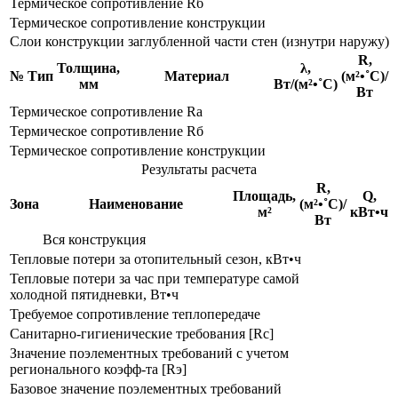
Термическое сопротивление Rб
Термическое сопротивление конструкции
Слои конструкции заглубленной части стен (изнутри наружу)
R,
Толщина,
λ,
№
Тип
Материал
(м²•˚С)/
мм
Вт/(м²•˚С)
Вт
Термическое сопротивление Rа
Термическое сопротивление Rб
Термическое сопротивление конструкции
Результаты расчета
R,
Площадь,
Q,
Зона
Наименование
(м²•˚С)/
м²
кВт•ч
Вт
Вся конструкция
Тепловые потери за отопительный сезон, кВт•ч
Тепловые потери за час при температуре самой
холодной пятидневки, Вт•ч
Требуемое сопротивление теплопередаче
Санитарно-гигиенические требования [Rс]
Значение поэлементных требований с учетом
регионального коэфф-та [Rэ]
Базовое значение поэлементных требований