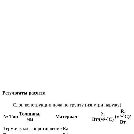
Результаты расчета
Слои конструкции пола по грунту (изнутри наружу)
R,
Толщина,
λ,
№
Тип
Материал
(м²•˚С)/
мм
Вт/(м²•˚С)
Вт
Термическое сопротивление Rа