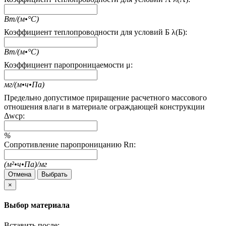
Вт/(м•°С)
Коэффициент теплопроводности для условий Б λ(Б):
Вт/(м•°С)
Коэффициент паропроницаемости μ:
мг/(м•ч•Па)
Предельно допустимое приращение расчетного массового
отношения влаги в материале ограждающей конструкции
Δwcp:
%
Сопротивление паропроницанию Rп:
(м²•ч•Па)/мг
Отмена
Выбрать
×
Выбор материала
Вставить после: