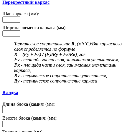
Перекрестный каркас
Шаг каркаса (мм):
Ширина элемента каркаса (мм):
Термическое сопротивление
R
, (м²•˚С)/Вт каркасного
слоя определяется по формуле
R = (Fу + Fк) / (Fу/Rу + Fк/Rк)
, где
Fу
- площадь части слоя, занимаемая утеплителем,
Fк
- площади части слоя, занимаемая элементами
каркаса,
Rу
- термическое сопротивление утеплителя,
Rу
- термическое сопротивление каркаса
Кладка
Длина блока (камня) (мм):
Высота блока (камня) (мм):
Толщина швов (мм):