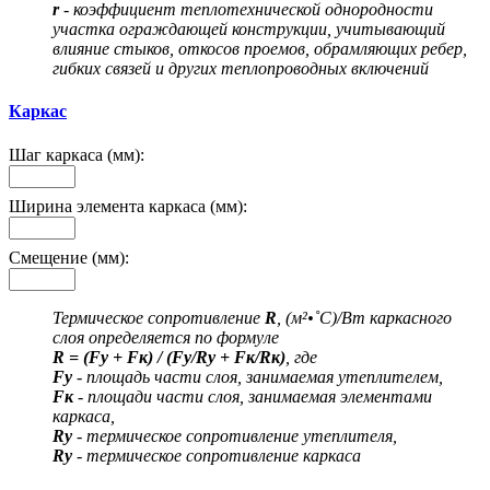
r
- коэффициент теплотехнической однородности
участка ограждающей конструкции, учитывающий
влияние стыков, откосов проемов, обрамляющих ребер,
гибких связей и других теплопроводных включений
Каркас
Шаг каркаса (мм):
Ширина элемента каркаса (мм):
Смещение (мм):
Термическое сопротивление
R
, (м²•˚С)/Вт каркасного
слоя определяется по формуле
R = (Fу + Fк) / (Fу/Rу + Fк/Rк)
, где
Fу
- площадь части слоя, занимаемая утеплителем,
Fк
- площади части слоя, занимаемая элементами
каркаса,
Rу
- термическое сопротивление утеплителя,
Rу
- термическое сопротивление каркаса