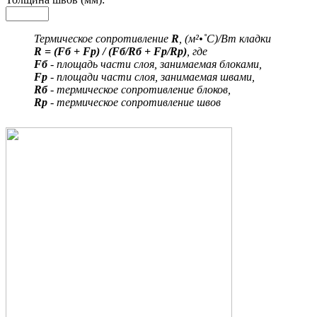
Термическое сопротивление
R
, (м²•˚С)/Вт кладки
R = (Fб + Fр) / (Fб/Rб + Fр/Rр)
, где
Fб
- площадь части слоя, занимаемая блоками,
Fр
- площади части слоя, занимаемая швами,
Rб
- термическое сопротивление блоков,
Rр
- термическое сопротивление швов