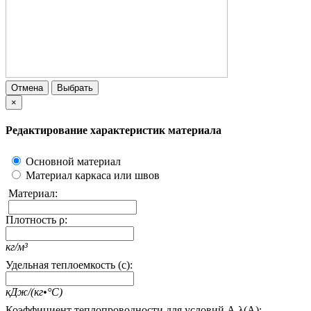
Отмена
Выбрать
×
Редактирование характеристик материала
Основной материал
Материал каркаса или швов
Материал:
Плотность ρ:
кг/м³
Удельная теплоемкость (c):
кДж/(кг•°С)
Коэффициент теплопроводности для условий А λ(А):