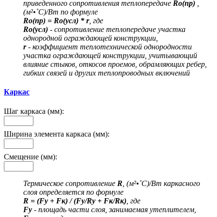
приведенного сопротивления теплопередаче
Ro(пр)
,
(м²•˚С)/Вт по формуле
Ro(пр) = Ro(усл) * r
, где
Ro(усл)
- сопротивление теплопередаче участка
однородной ограждающей конструкции,
r
- коэффициент теплотехнической однородности
участка ограждающей конструкции, учитывающий
влияние стыков, откосов проемов, обрамляющих ребер,
гибких связей и других теплопроводных включений
Каркас
Шаг каркаса (мм):
Ширина элемента каркаса (мм):
Смещение (мм):
Термическое сопротивление
R
, (м²•˚С)/Вт каркасного
слоя определяется по формуле
R = (Fу + Fк) / (Fу/Rу + Fк/Rк)
, где
Fу
- площадь части слоя, занимаемая утеплителем,