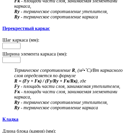
Fк
- площади части слоя, занимаемая элементами
каркаса,
Rу
- термическое сопротивление утеплителя,
Rу
- термическое сопротивление каркаса
Перекрестный каркас
Шаг каркаса (мм):
Ширина элемента каркаса (мм):
Термическое сопротивление
R
, (м²•˚С)/Вт каркасного
слоя определяется по формуле
R = (Fу + Fк) / (Fу/Rу + Fк/Rк)
, где
Fу
- площадь части слоя, занимаемая утеплителем,
Fк
- площади части слоя, занимаемая элементами
каркаса,
Rу
- термическое сопротивление утеплителя,
Rу
- термическое сопротивление каркаса
Кладка
Длина блока (камня) (мм):