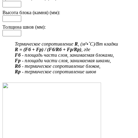
Высота блока (камня) (мм):
Толщина швов (мм):
Термическое сопротивление
R
, (м²•˚С)/Вт кладки
R = (Fб + Fр) / (Fб/Rб + Fр/Rр)
, где
Fб
- площадь части слоя, занимаемая блоками,
Fр
- площади части слоя, занимаемая швами,
Rб
- термическое сопротивление блоков,
Rр
- термическое сопротивление швов