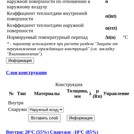
наружной поверхности по отношению к
n
наружному воздуху
Коэффициент теплоотдачи внутренней
α(int)
поверхности
Коэффициент теплоотдачи наружной
α(ext)
поверхности
Нормируемый температурный перепад
Δt(n)
°С
* - параметр используется при расчете раздела "Защита от
переувлажнения ограждающих конструкций" (см. закладку
"Влагонакопление").
Информация
Слои конструкции
Конструкция
Толщина,
μ
№
Тип
Материалы
λ
Управление
мм
(Rп)
Внутри
Снаружи
Вставить слой
Информация
Внутри: 20°С (55%) Снаружи: -10°С (85%)