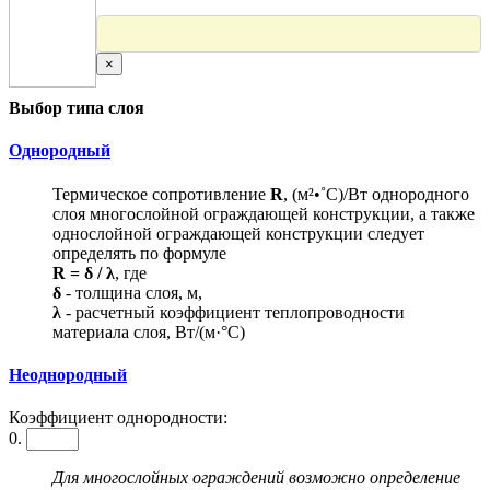
×
Выбор типа слоя
Однородный
Термическое сопротивление
R
, (м²•˚С)/Вт однородного
слоя многослойной ограждающей конструкции, а также
однослойной ограждающей конструкции следует
определять по формуле
R = δ / λ
, где
δ
- толщина слоя, м,
λ
- расчетный коэффициент теплопроводности
материала слоя, Вт/(м·°С)
Неоднородный
Коэффициент однородности:
0.
Для многослойных ограждений возможно определение