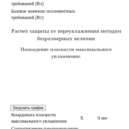
требований [Rэ]
Базовое значение поэлементных
требований [Rт]
Расчет защиты от переувлажнения методом
безразмерных величин
Нахождение плоскости максимального
увлажнения.
Загрузить график
Координата плоскости
X
0
мм
максимального увлажнения
Сопротивление паропроницанию