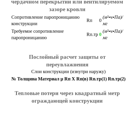
чердачном перекрытии или вентилируемом
зазоре кровли
Сопротивление паропроницанию
(м²•ч•Па)/
Rп
0
конструкции
мг
Требуемое сопротивление
(м²•ч•Па)/
Rп.тр
0
паропроницанию
мг
Послойный расчет защиты от
переувлажнения
Слои конструкции (изнутри наружу)
№
Толщина
Материал
μ
Rп
X
Rп(в)
Rп.тр(1)
Rп.тр(2)
Тепловые потери через квадратный метр
ограждающей конструкции