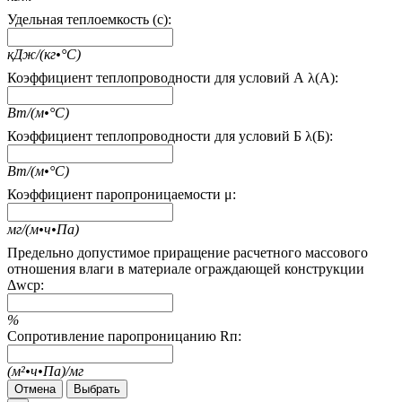
Удельная теплоемкость (c):
кДж/(кг•°С)
Коэффициент теплопроводности для условий А λ(А):
Вт/(м•°С)
Коэффициент теплопроводности для условий Б λ(Б):
Вт/(м•°С)
Коэффициент паропроницаемости μ:
мг/(м•ч•Па)
Предельно допустимое приращение расчетного массового
отношения влаги в материале ограждающей конструкции
Δwcp:
%
Сопротивление паропроницанию Rп:
(м²•ч•Па)/мг
Отмена
Выбрать