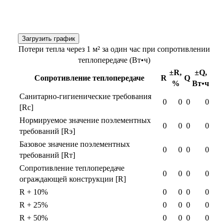
Загрузить график
Потери тепла через 1 м² за один час при сопротивлении
теплопередаче (Вт•ч)
±R,
±Q,
Сопротивление теплопередаче
R
Q
%
Вт•ч
Санитарно-гигиенические требования
0
0
0
0
[Rс]
Нормируемое значение поэлементных
0
0
0
0
требований [Rэ]
Базовое значение поэлементных
0
0
0
0
требований [Rт]
Сопротивление теплопередаче
0
0
0
0
ограждающей конструкции [R]
R + 10%
0
0
0
0
R + 25%
0
0
0
0
R + 50%
0
0
0
0