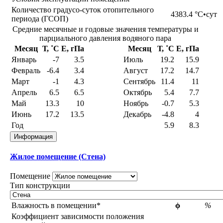
Количество градусо-суток отопительного
4383.4
°С•сут
периода (ГСОП)
Средние месячные и годовые значения температуры и
парциального давления водяного пара
Месяц
Т, ˚С
E, гПа
Месяц
Т, ˚С
E, гПа
Январь
-7
3.5
Июль
19.2
15.9
Февраль
-6.4
3.4
Август
17.2
14.7
Март
-1
4.3
Сентябрь
11.4
11
Апрель
6.5
6.5
Октябрь
5.4
7.7
Май
13.3
10
Ноябрь
-0.7
5.3
Июнь
17.2
13.5
Декабрь
-4.8
4
Год
5.9
8.3
Информация
Жилое помещение (Стена)
Помещение
Тип конструкции
Влажность в помещении*
ϕ
%
Коэффициент зависимости положения