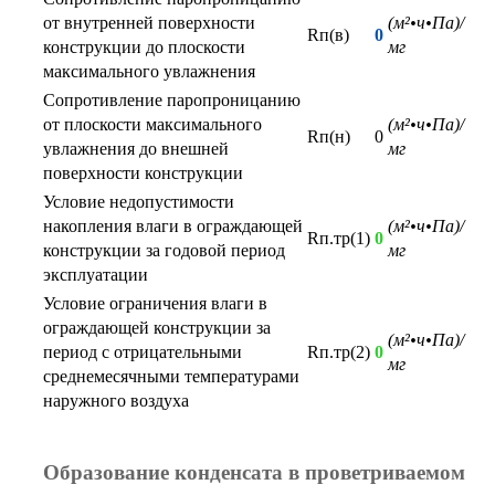
от внутренней поверхности
(м²•ч•Па)/
Rп(в)
0
конструкции до плоскости
мг
максимального увлажнения
Сопротивление паропроницанию
от плоскости максимального
(м²•ч•Па)/
Rп(н)
0
увлажнения до внешней
мг
поверхности конструкции
Условие недопустимости
накопления влаги в ограждающей
(м²•ч•Па)/
Rп.тр(1)
0
конструкции за годовой период
мг
эксплуатации
Условие ограничения влаги в
ограждающей конструкции за
(м²•ч•Па)/
период с отрицательными
Rп.тр(2)
0
мг
среднемесячными температурами
наружного воздуха
Образование конденсата в проветриваемом