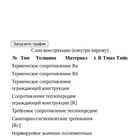
Загрузить график
Слои конструкции (изнутри наружу)
№
Тип
Толщина
Материал
λ
R
Тmax
Тmin
Термическое сопротивление Rа
Термическое сопротивление Rб
Термическое сопротивление
ограждающей конструкции
Сопротивление теплопередаче
ограждающей конструкции [R]
Требуемое сопротивление теплопередаче
Санитарно-гигиенические требования
[Rс]
Нормируемое значение поэлементных