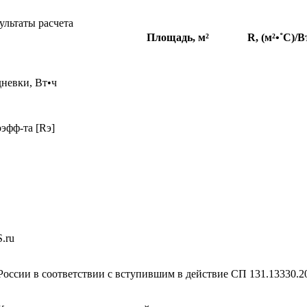
ультаты расчета
Площадь, м²
R, (м²•˚С)/В
дневки, Вт•ч
эфф-та [Rэ]
S
.ru
оссии в соответствии с вступившим в действие СП 131.13330.202