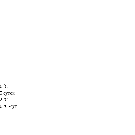
6
˚С
5
суток
.2
˚С
6
°С•сут