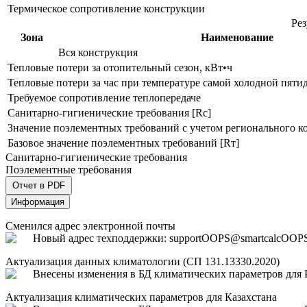
Термическое сопротивление конструкции
Рез
Зона
Наименование
Вся конструкция
Тепловые потери за отопительный сезон, кВт•ч
Тепловые потери за час при температуре самой холодной пяти
Требуемое сопротивление теплопередаче
Санитарно-гигиенические требования [Rс]
Значение поэлементных требований с учетом регионального ко
Базовое значение поэлементных требований [Rт]
Санитарно-гигиенические требования
Поэлементные требования
Отчет в PDF
Информация
Сменился адрес электронной почты
Новый адрес техподдержки: support
OOPS
@smartcalc
OOP
Актуализация данных климатологии (СП 131.13330.2020)
Внесены изменения в БД климатических параметров для Р
Актуализация климатических параметров для Казахстана