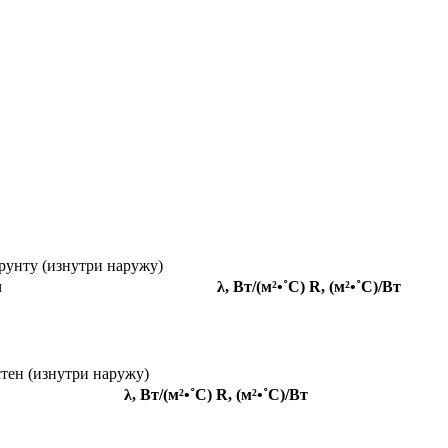
рунту (изнутри наружу)
л
λ, Вт/(м²•˚С)
R, (м²•˚С)/Вт
тен (изнутри наружу)
λ, Вт/(м²•˚С)
R, (м²•˚С)/Вт