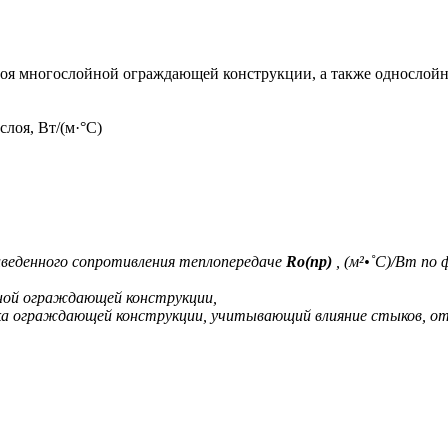
 слоя многослойной ограждающей конструкции, а также однослой
лоя, Вт/(м·°С)
иведенного сопротивления теплопередаче
Ro(пр)
, (м²•˚С)/Вт по 
ной ограждающей конструкции,
 ограждающей конструкции, учитывающий влияние стыков, откос