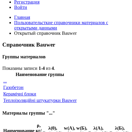
Регистрация
Войти
Главная
Пользовательсткие справочники материалов с
открытыми данными
Открытый справочник Bauwer
Справочник Bauwer
Группы материалов
Показаны записи
1-4
из
4
.
Наименование группы
...
Газобетон
Керамічні блоки
Теплоізоляційні штукатурки Bauwer
Материалы группы "..."
ρ,
λ(0),
w(А),
w(Б),
λ(А),
λ(Б),
Наименование
кг/