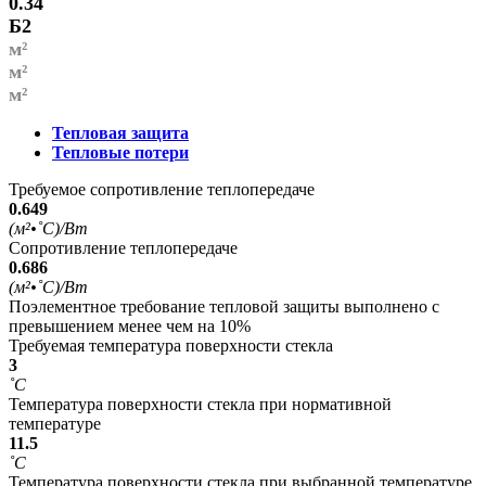
0.34
Б2
м²
м²
м²
Тепловая защита
Тепловые потери
Требуемое сопротивление теплопередаче
0.649
(м²•˚С)/Вт
Сопротивление теплопередаче
0.686
(м²•˚С)/Вт
Поэлементное требование тепловой защиты выполнено с
превышением менее чем на 10%
Требуемая температура поверхности стекла
3
˚С
Температура поверхности стекла при нормативной
температуре
11.5
˚С
Температура поверхности стекла при выбранной температуре