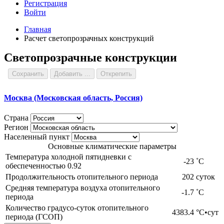
Регистрация
Войти
Главная
Расчет светопрозрачных конструкций
Светопрозрачные конструкции
Сохранить
Добавить ...
Открепить
Москва (Московская область, Россия)
Страна
Регион
Населенный пункт
Основные климатические параметры
Температура холодной пятидневки с
-23
˚С
обеспеченностью 0.92
Продолжительность отопительного периода
202
суток
Средняя температура воздуха отопительного
-1.7
˚С
периода
Количество градусо-суток отопительного
4383.4
°С•сут
периода (ГСОП)