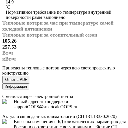
14.9
˚С
Нормативное требование по температуре внутренней
поверхности рамы выполнено
Тепловые потери за час при температуре самой
холодной пятидневки
Тепловые потери за отопительный сезон
105.26
257.53
Вт•ч
кВт•ч
Приведены тепловые потери через всю светопрозрачную
конструкцию
Отчет в PDF
Информация
Сменился адрес электронной почты
Новый адрес техподдержки:
support
OOPS
@smartcalc
OOPS
.ru
Актуализация данных климатологии (СП 131.13330.2020)
Внесены изменения в БД климатических параметров для
России в соответствии с вступившим в действие СП