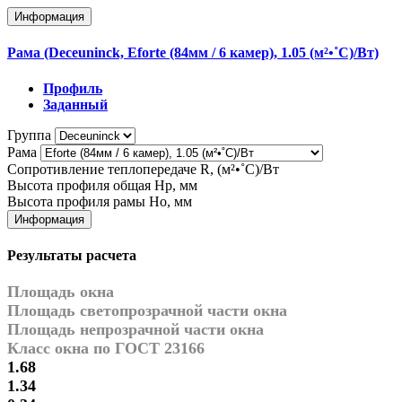
Информация
Рама (Deceuninck, Eforte (84мм / 6 камер), 1.05 (м²•˚С)/Вт)
Профиль
Заданный
Группа
Рама
Сопротивление теплопередаче R, (м²•˚С)/Вт
Высота профиля общая Hp, мм
Высота профиля рамы Ho, мм
Информация
Результаты расчета
Площадь окна
Площадь светопрозрачной части окна
Площадь непрозрачной части окна
Класс окна по ГОСТ 23166
1.68
1.34