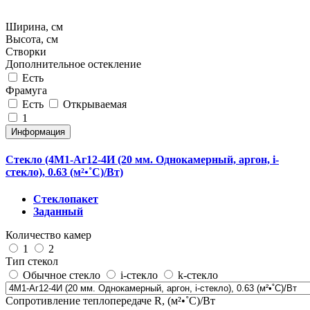
Ширина, см
Высота, см
Створки
Дополнительное остекление
Есть
Фрамуга
Есть
Открываемая
1
Информация
Стекло (4М1-Аг12-4И (20 мм. Однокамерный, аргон, i-
стекло), 0.63 (м²•˚С)/Вт)
Стеклопакет
Заданный
Количество камер
1
2
Тип стекол
Обычное стекло
i-стекло
k-стекло
Сопротивление теплопередаче R, (м²•˚С)/Вт