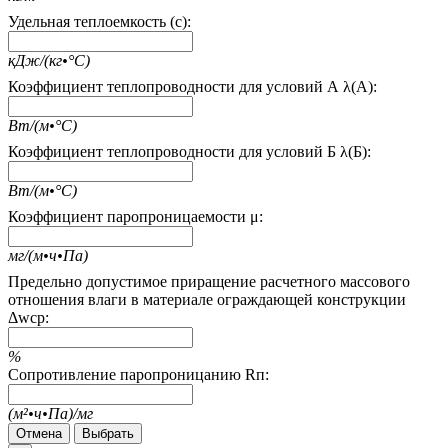
Удельная теплоемкость (c):
кДж/(кг•°С)
Коэффициент теплопроводности для условий А λ(А):
Вт/(м•°С)
Коэффициент теплопроводности для условий Б λ(Б):
Вт/(м•°С)
Коэффициент паропроницаемости μ:
мг/(м•ч•Па)
Предельно допустимое приращение расчетного массового
отношения влаги в материале ограждающей конструкции
Δwcp:
%
Сопротивление паропроницанию Rп:
(м²•ч•Па)/мг
Отмена
Выбрать