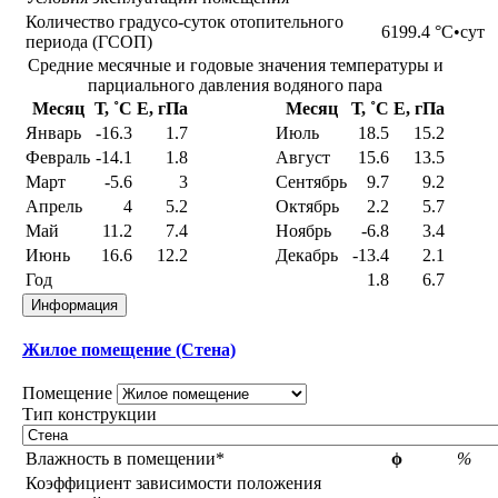
Количество градусо-суток отопительного
6199.4
°С•сут
периода (ГСОП)
Средние месячные и годовые значения температуры и
парциального давления водяного пара
Месяц
Т, ˚С
E, гПа
Месяц
Т, ˚С
E, гПа
Январь
-16.3
1.7
Июль
18.5
15.2
Февраль
-14.1
1.8
Август
15.6
13.5
Март
-5.6
3
Сентябрь
9.7
9.2
Апрель
4
5.2
Октябрь
2.2
5.7
Май
11.2
7.4
Ноябрь
-6.8
3.4
Июнь
16.6
12.2
Декабрь
-13.4
2.1
Год
1.8
6.7
Информация
Жилое помещение (Стена)
Помещение
Тип конструкции
Влажность в помещении*
ϕ
%
Коэффициент зависимости положения