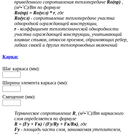
приведенного сопротивления теплопередаче
Ro(пр)
,
(м²•˚С)/Вт по формуле
Ro(пр) = Ro(усл) * r
, где
Ro(усл)
- сопротивление теплопередаче участка
однородной ограждающей конструкции,
r
- коэффициент теплотехнической однородности
участка ограждающей конструкции, учитывающий
влияние стыков, откосов проемов, обрамляющих ребер,
гибких связей и других теплопроводных включений
Каркас
Шаг каркаса (мм):
Ширина элемента каркаса (мм):
Смещение (мм):
Термическое сопротивление
R
, (м²•˚С)/Вт каркасного
слоя определяется по формуле
R = (Fу + Fк) / (Fу/Rу + Fк/Rк)
, где
Fу
- площадь части слоя, занимаемая утеплителем,