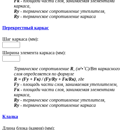
Fк
- площади части слоя, занимаемая элементами
каркаса,
Rу
- термическое сопротивление утеплителя,
Rу
- термическое сопротивление каркаса
Перекрестный каркас
Шаг каркаса (мм):
Ширина элемента каркаса (мм):
Термическое сопротивление
R
, (м²•˚С)/Вт каркасного
слоя определяется по формуле
R = (Fу + Fк) / (Fу/Rу + Fк/Rк)
, где
Fу
- площадь части слоя, занимаемая утеплителем,
Fк
- площади части слоя, занимаемая элементами
каркаса,
Rу
- термическое сопротивление утеплителя,
Rу
- термическое сопротивление каркаса
Кладка
Длина блока (камня) (мм):