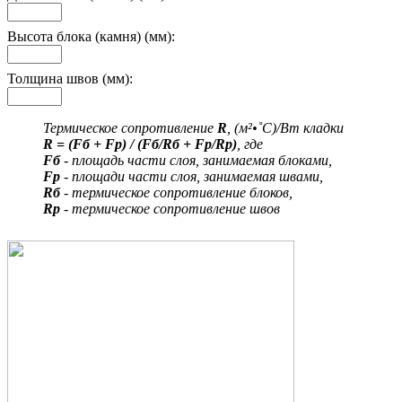
Высота блока (камня) (мм):
Толщина швов (мм):
Термическое сопротивление
R
, (м²•˚С)/Вт кладки
R = (Fб + Fр) / (Fб/Rб + Fр/Rр)
, где
Fб
- площадь части слоя, занимаемая блоками,
Fр
- площади части слоя, занимаемая швами,
Rб
- термическое сопротивление блоков,
Rр
- термическое сопротивление швов