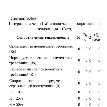
Загрузить график
Потери тепла через 1 м² за один час при сопротивлении
теплопередаче (Вт•ч)
±R,
±Q,
Сопротивление теплопередаче
R
Q
%
Вт•ч
Санитарно-гигиенические требования
0
0
0
0
[Rс]
Нормируемое значение поэлементных
0
0
0
0
требований [Rэ]
Базовое значение поэлементных
0
0
0
0
требований [Rт]
Сопротивление теплопередаче
0
0
0
0
ограждающей конструкции [R]
R + 10%
0
0
0
0
R + 25%
0
0
0
0
R + 50%
0
0
0
0