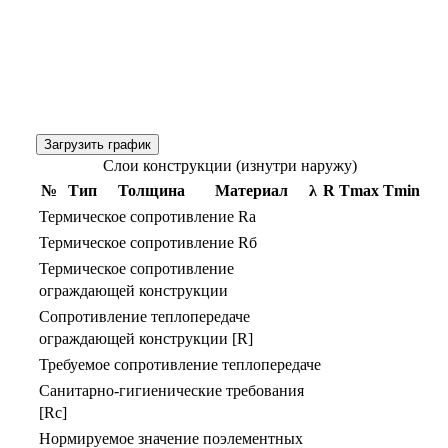
Загрузить график
Слои конструкции (изнутри наружу)
№
Тип
Толщина
Материал
λ
R
Тmax
Тmin
Термическое сопротивление Rа
Термическое сопротивление Rб
Термическое сопротивление
ограждающей конструкции
Сопротивление теплопередаче
ограждающей конструкции [R]
Требуемое сопротивление теплопередаче
Санитарно-гигиенические требования
[Rс]
Нормируемое значение поэлементных