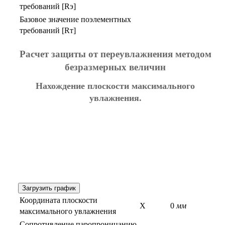
требований [Rэ]
Базовое значение поэлементных
требований [Rт]
Расчет защиты от переувлажнения методом
безразмерных величин
Нахождение плоскости максимального
увлажнения.
Загрузить график
Координата плоскости
X
0
мм
максимального увлажнения
Сопротивление паропроницанию