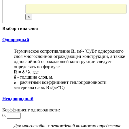
×
Выбор типа слоя
Однородный
Термическое сопротивление
R
, (м²•˚С)/Вт однородного
слоя многослойной ограждающей конструкции, а также
однослойной ограждающей конструкции следует
определять по формуле
R = δ / λ
, где
δ
- толщина слоя, м,
λ
- расчетный коэффициент теплопроводности
материала слоя, Вт/(м·°С)
Неоднородный
Коэффициент однородности:
0.
Для многослойных ограждений возможно определение