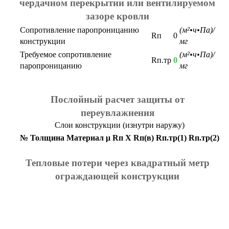
чердачном перекрытии или вентилируемом
зазоре кровли
Сопротивление паропроницанию
(м²•ч•Па)/
Rп
0
конструкции
мг
Требуемое сопротивление
(м²•ч•Па)/
Rп.тр
0
паропроницанию
мг
Послойный расчет защиты от
переувлажнения
Слои конструкции (изнутри наружу)
№
Толщина
Материал
μ
Rп
X
Rп(в)
Rп.тр(1)
Rп.тр(2)
Тепловые потери через квадратный метр
ограждающей конструкции