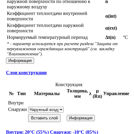
наружной поверхности по отношению к
n
наружному воздуху
Коэффициент теплоотдачи внутренней
α(int)
поверхности
Коэффициент теплоотдачи наружной
α(ext)
поверхности
Нормируемый температурный перепад
Δt(n)
°С
* - параметр используется при расчете раздела "Защита от
переувлажнения ограждающих конструкций" (см. закладку
"Влагонакопление").
Информация
Слои конструкции
Конструкция
Толщина,
μ
№
Тип
Материалы
λ
Управление
мм
(Rп)
Внутри
Снаружи
Вставить слой
Информация
Внутри: 20°С (55%) Снаружи: -10°С (85%)