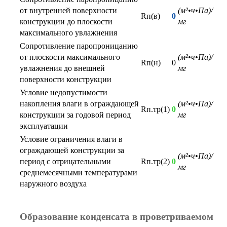
от внутренней поверхности
(м²•ч•Па)/
Rп(в)
0
конструкции до плоскости
мг
максимального увлажнения
Сопротивление паропроницанию
от плоскости максимального
(м²•ч•Па)/
Rп(н)
0
увлажнения до внешней
мг
поверхности конструкции
Условие недопустимости
накопления влаги в ограждающей
(м²•ч•Па)/
Rп.тр(1)
0
конструкции за годовой период
мг
эксплуатации
Условие ограничения влаги в
ограждающей конструкции за
(м²•ч•Па)/
период с отрицательными
Rп.тр(2)
0
мг
среднемесячными температурами
наружного воздуха
Образование конденсата в проветриваемом