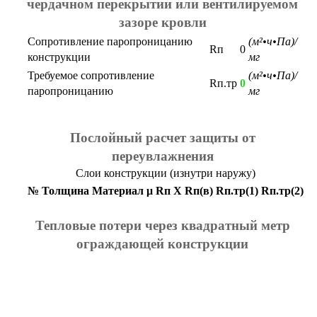
чердачном перекрытии или вентилируемом
зазоре кровли
Сопротивление паропроницанию
(м²•ч•Па)/
Rп
0
конструкции
мг
Требуемое сопротивление
(м²•ч•Па)/
Rп.тр
0
паропроницанию
мг
Послойный расчет защиты от
переувлажнения
Слои конструкции (изнутри наружу)
№
Толщина
Материал
μ
Rп
X
Rп(в)
Rп.тр(1)
Rп.тр(2)
Тепловые потери через квадратный метр
ограждающей конструкции