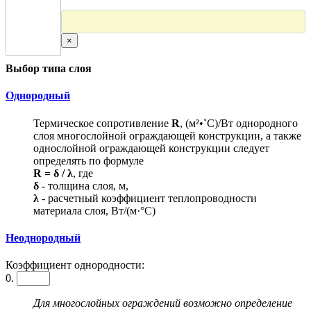
×
Выбор типа слоя
Однородный
Термическое сопротивление
R
, (м²•˚С)/Вт однородного
слоя многослойной ограждающей конструкции, а также
однослойной ограждающей конструкции следует
определять по формуле
R = δ / λ
, где
δ
- толщина слоя, м,
λ
- расчетный коэффициент теплопроводности
материала слоя, Вт/(м·°С)
Неоднородный
Коэффициент однородности:
0.
Для многослойных ограждений возможно определение