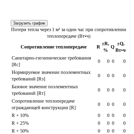
Загрузить график
Потери тепла через 1 м² за один час при сопротивлении
теплопередаче (Вт•ч)
±R,
±Q,
Сопротивление теплопередаче
R
Q
%
Вт•ч
Санитарно-гигиенические требования
0
0
0
0
[Rс]
Нормируемое значение поэлементных
0
0
0
0
требований [Rэ]
Базовое значение поэлементных
0
0
0
0
требований [Rт]
Сопротивление теплопередаче
0
0
0
0
ограждающей конструкции [R]
R + 10%
0
0
0
0
R + 25%
0
0
0
0
R + 50%
0
0
0
0