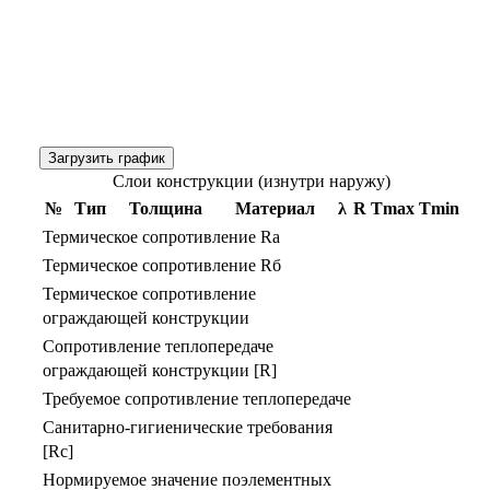
Загрузить график
Слои конструкции (изнутри наружу)
№
Тип
Толщина
Материал
λ
R
Тmax
Тmin
Термическое сопротивление Rа
Термическое сопротивление Rб
Термическое сопротивление
ограждающей конструкции
Сопротивление теплопередаче
ограждающей конструкции [R]
Требуемое сопротивление теплопередаче
Санитарно-гигиенические требования
[Rс]
Нормируемое значение поэлементных