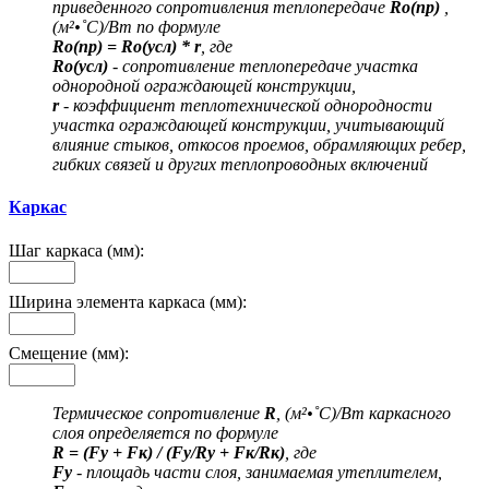
приведенного сопротивления теплопередаче
Ro(пр)
,
(м²•˚С)/Вт по формуле
Ro(пр) = Ro(усл) * r
, где
Ro(усл)
- сопротивление теплопередаче участка
однородной ограждающей конструкции,
r
- коэффициент теплотехнической однородности
участка ограждающей конструкции, учитывающий
влияние стыков, откосов проемов, обрамляющих ребер,
гибких связей и других теплопроводных включений
Каркас
Шаг каркаса (мм):
Ширина элемента каркаса (мм):
Смещение (мм):
Термическое сопротивление
R
, (м²•˚С)/Вт каркасного
слоя определяется по формуле
R = (Fу + Fк) / (Fу/Rу + Fк/Rк)
, где
Fу
- площадь части слоя, занимаемая утеплителем,