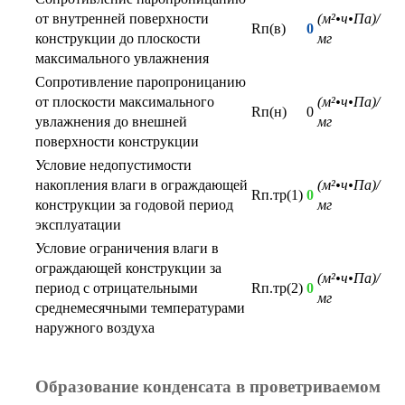
от внутренней поверхности
(м²•ч•Па)/
Rп(в)
0
конструкции до плоскости
мг
максимального увлажнения
Сопротивление паропроницанию
от плоскости максимального
(м²•ч•Па)/
Rп(н)
0
увлажнения до внешней
мг
поверхности конструкции
Условие недопустимости
накопления влаги в ограждающей
(м²•ч•Па)/
Rп.тр(1)
0
конструкции за годовой период
мг
эксплуатации
Условие ограничения влаги в
ограждающей конструкции за
(м²•ч•Па)/
период с отрицательными
Rп.тр(2)
0
мг
среднемесячными температурами
наружного воздуха
Образование конденсата в проветриваемом