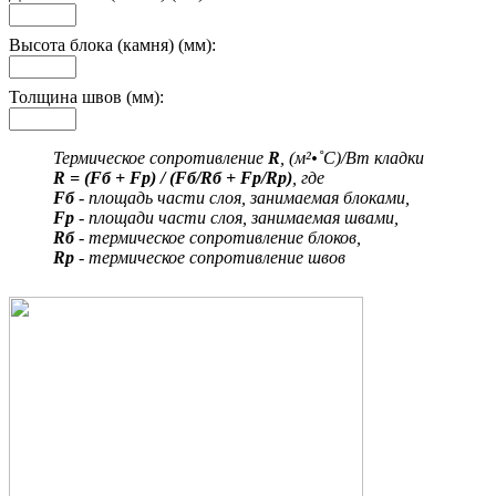
Высота блока (камня) (мм):
Толщина швов (мм):
Термическое сопротивление
R
, (м²•˚С)/Вт кладки
R = (Fб + Fр) / (Fб/Rб + Fр/Rр)
, где
Fб
- площадь части слоя, занимаемая блоками,
Fр
- площади части слоя, занимаемая швами,
Rб
- термическое сопротивление блоков,
Rр
- термическое сопротивление швов