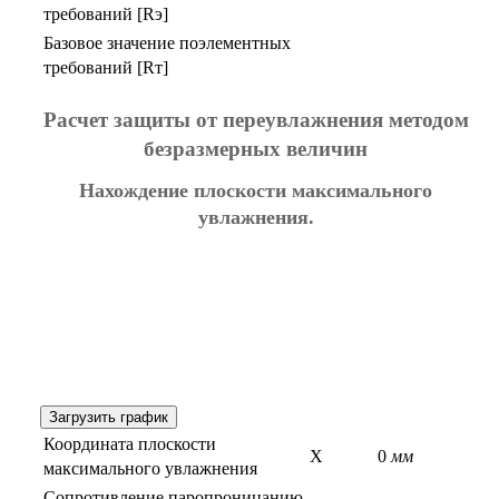
требований [Rэ]
Базовое значение поэлементных
требований [Rт]
Расчет защиты от переувлажнения методом
безразмерных величин
Нахождение плоскости максимального
увлажнения.
Загрузить график
Координата плоскости
X
0
мм
максимального увлажнения
Сопротивление паропроницанию