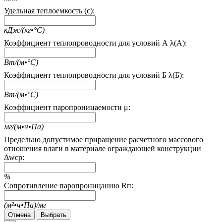
Удельная теплоемкость (c):
кДж/(кг•°С)
Коэффициент теплопроводности для условий А λ(А):
Вт/(м•°С)
Коэффициент теплопроводности для условий Б λ(Б):
Вт/(м•°С)
Коэффициент паропроницаемости μ:
мг/(м•ч•Па)
Предельно допустимое приращение расчетного массового
отношения влаги в материале ограждающей конструкции
Δwcp:
%
Сопротивление паропроницанию Rп:
(м²•ч•Па)/мг
Отмена
Выбрать