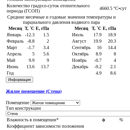
Количество градусо-суток отопительного
4660.5
°С•сут
периода (ГСОП)
Средние месячные и годовые значения температуры и
парциального давления водяного пара
Месяц
Т, ˚С
E, гПа
Месяц
Т, ˚С
E, гПа
Январь
-12.3
1.5
Июль
17.9
18.9
Февраль
-8.8
2
Август
19.9
20.3
Март
-1.7
3.4
Сентябрь
16
14.4
Апрель
5
5.6
Октябрь
8.9
8
Май
9.9
9
Ноябрь
-0.7
4
Июнь
13.6
13.7
Декабрь
-9.2
2.1
Год
4.9
8.6
Информация
Жилое помещение (Стена)
Помещение
Тип конструкции
Влажность в помещении*
ϕ
%
Коэффициент зависимости положения