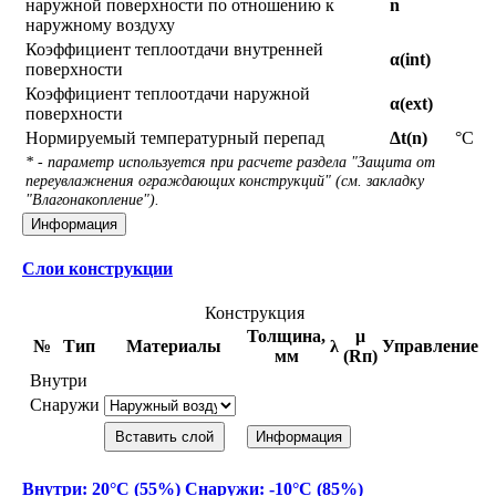
наружной поверхности по отношению к
n
наружному воздуху
Коэффициент теплоотдачи внутренней
α(int)
поверхности
Коэффициент теплоотдачи наружной
α(ext)
поверхности
Нормируемый температурный перепад
Δt(n)
°С
* - параметр используется при расчете раздела "Защита от
переувлажнения ограждающих конструкций" (см. закладку
"Влагонакопление").
Информация
Слои конструкции
Конструкция
Толщина,
μ
№
Тип
Материалы
λ
Управление
мм
(Rп)
Внутри
Снаружи
Вставить слой
Информация
Внутри: 20°С (55%) Снаружи: -10°С (85%)