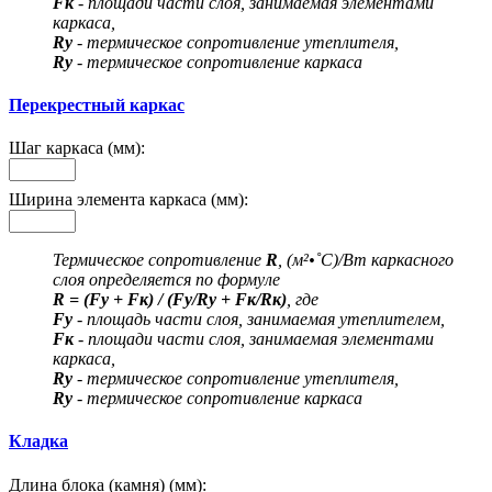
Fк
- площади части слоя, занимаемая элементами
каркаса,
Rу
- термическое сопротивление утеплителя,
Rу
- термическое сопротивление каркаса
Перекрестный каркас
Шаг каркаса (мм):
Ширина элемента каркаса (мм):
Термическое сопротивление
R
, (м²•˚С)/Вт каркасного
слоя определяется по формуле
R = (Fу + Fк) / (Fу/Rу + Fк/Rк)
, где
Fу
- площадь части слоя, занимаемая утеплителем,
Fк
- площади части слоя, занимаемая элементами
каркаса,
Rу
- термическое сопротивление утеплителя,
Rу
- термическое сопротивление каркаса
Кладка
Длина блока (камня) (мм):