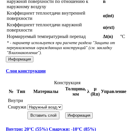
наружной поверхности по отношению к
n
наружному воздуху
Коэффициент теплоотдачи внутренней
α(int)
поверхности
Коэффициент теплоотдачи наружной
α(ext)
поверхности
Нормируемый температурный перепад
Δt(n)
°С
* - параметр используется при расчете раздела "Защита от
переувлажнения ограждающих конструкций" (см. закладку
"Влагонакопление").
Информация
Слои конструкции
Конструкция
Толщина,
μ
№
Тип
Материалы
λ
Управление
мм
(Rп)
Внутри
Снаружи
Вставить слой
Информация
Внутри: 20°С (55%) Снаружи: -10°С (85%)