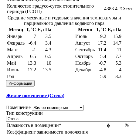
Количество градусо-суток отопительного
4383.4
°С•сут
периода (ГСОП)
Средние месячные и годовые значения температуры и
парциального давления водяного пара
Месяц
Т, ˚С
E, гПа
Месяц
Т, ˚С
E, гПа
Январь
-7
3.5
Июль
19.2
15.9
Февраль
-6.4
3.4
Август
17.2
14.7
Март
-1
4.3
Сентябрь
11.4
11
Апрель
6.5
6.5
Октябрь
5.4
7.7
Май
13.3
10
Ноябрь
-0.7
5.3
Июнь
17.2
13.5
Декабрь
-4.8
4
Год
5.9
8.3
Информация
Жилое помещение (Стена)
Помещение
Тип конструкции
Влажность в помещении*
ϕ
%
Коэффициент зависимости положения