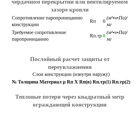
чердачном перекрытии или вентилируемом
зазоре кровли
Сопротивление паропроницанию
(м²•ч•Па)/
Rп
0
конструкции
мг
Требуемое сопротивление
(м²•ч•Па)/
Rп.тр
0
паропроницанию
мг
Послойный расчет защиты от
переувлажнения
Слои конструкции (изнутри наружу)
№
Толщина
Материал
μ
Rп
X
Rп(в)
Rп.тр(1)
Rп.тр(2)
Тепловые потери через квадратный метр
ограждающей конструкции