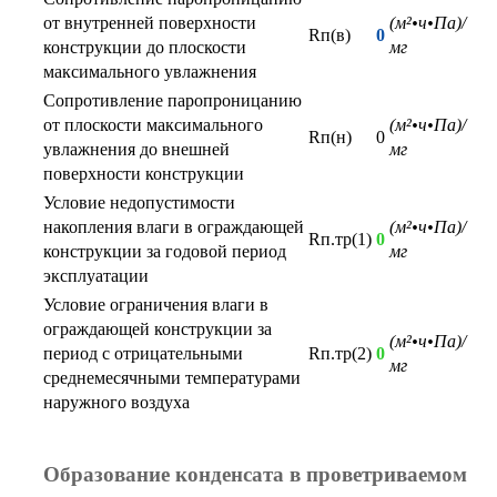
от внутренней поверхности
(м²•ч•Па)/
Rп(в)
0
конструкции до плоскости
мг
максимального увлажнения
Сопротивление паропроницанию
от плоскости максимального
(м²•ч•Па)/
Rп(н)
0
увлажнения до внешней
мг
поверхности конструкции
Условие недопустимости
накопления влаги в ограждающей
(м²•ч•Па)/
Rп.тр(1)
0
конструкции за годовой период
мг
эксплуатации
Условие ограничения влаги в
ограждающей конструкции за
(м²•ч•Па)/
период с отрицательными
Rп.тр(2)
0
мг
среднемесячными температурами
наружного воздуха
Образование конденсата в проветриваемом