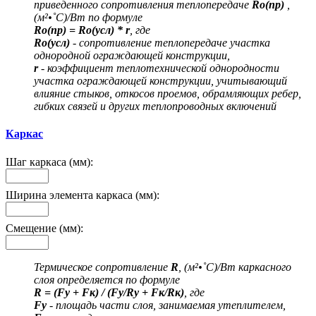
приведенного сопротивления теплопередаче
Ro(пр)
,
(м²•˚С)/Вт по формуле
Ro(пр) = Ro(усл) * r
, где
Ro(усл)
- сопротивление теплопередаче участка
однородной ограждающей конструкции,
r
- коэффициент теплотехнической однородности
участка ограждающей конструкции, учитывающий
влияние стыков, откосов проемов, обрамляющих ребер,
гибких связей и других теплопроводных включений
Каркас
Шаг каркаса (мм):
Ширина элемента каркаса (мм):
Смещение (мм):
Термическое сопротивление
R
, (м²•˚С)/Вт каркасного
слоя определяется по формуле
R = (Fу + Fк) / (Fу/Rу + Fк/Rк)
, где
Fу
- площадь части слоя, занимаемая утеплителем,