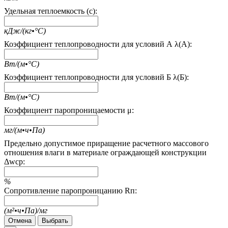
Удельная теплоемкость (c):
кДж/(кг•°С)
Коэффициент теплопроводности для условий А λ(А):
Вт/(м•°С)
Коэффициент теплопроводности для условий Б λ(Б):
Вт/(м•°С)
Коэффициент паропроницаемости μ:
мг/(м•ч•Па)
Предельно допустимое приращение расчетного массового
отношения влаги в материале ограждающей конструкции
Δwcp:
%
Сопротивление паропроницанию Rп:
(м²•ч•Па)/мг
Отмена
Выбрать