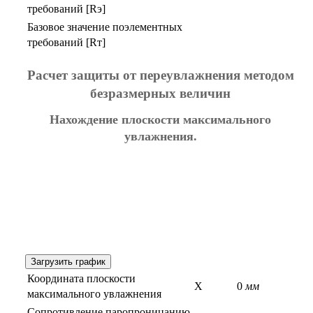
требований [Rэ]
Базовое значение поэлементных
требований [Rт]
Расчет защиты от переувлажнения методом
безразмерных величин
Нахождение плоскости максимального
увлажнения.
Загрузить график
Координата плоскости
X
0
мм
максимального увлажнения
Сопротивление паропроницанию