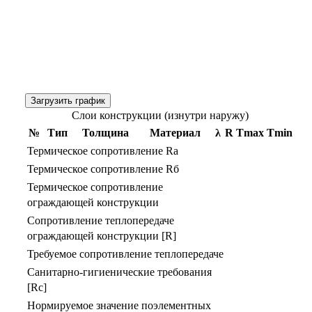
Загрузить график
Слои конструкции (изнутри наружу)
№
Тип
Толщина
Материал
λ
R
Тmax
Тmin
Термическое сопротивление Rа
Термическое сопротивление Rб
Термическое сопротивление
ограждающей конструкции
Сопротивление теплопередаче
ограждающей конструкции [R]
Требуемое сопротивление теплопередаче
Санитарно-гигиенические требования
[Rс]
Нормируемое значение поэлементных