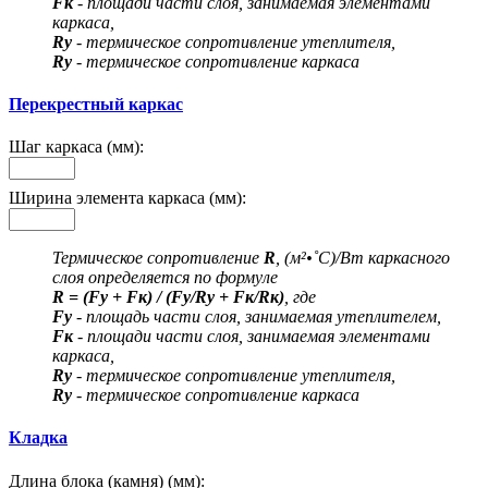
Fк
- площади части слоя, занимаемая элементами
каркаса,
Rу
- термическое сопротивление утеплителя,
Rу
- термическое сопротивление каркаса
Перекрестный каркас
Шаг каркаса (мм):
Ширина элемента каркаса (мм):
Термическое сопротивление
R
, (м²•˚С)/Вт каркасного
слоя определяется по формуле
R = (Fу + Fк) / (Fу/Rу + Fк/Rк)
, где
Fу
- площадь части слоя, занимаемая утеплителем,
Fк
- площади части слоя, занимаемая элементами
каркаса,
Rу
- термическое сопротивление утеплителя,
Rу
- термическое сопротивление каркаса
Кладка
Длина блока (камня) (мм):