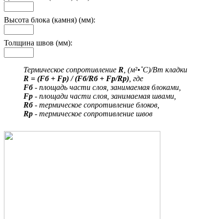
Высота блока (камня) (мм):
Толщина швов (мм):
Термическое сопротивление
R
, (м²•˚С)/Вт кладки
R = (Fб + Fр) / (Fб/Rб + Fр/Rр)
, где
Fб
- площадь части слоя, занимаемая блоками,
Fр
- площади части слоя, занимаемая швами,
Rб
- термическое сопротивление блоков,
Rр
- термическое сопротивление швов