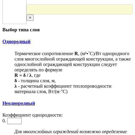
×
Выбор типа слоя
Однородный
Термическое сопротивление
R
, (м²•˚С)/Вт однородного
слоя многослойной ограждающей конструкции, а также
однослойной ограждающей конструкции следует
определять по формуле
R = δ / λ
, где
δ
- толщина слоя, м,
λ
- расчетный коэффициент теплопроводности
материала слоя, Вт/(м·°С)
Неоднородный
Коэффициент однородности:
0.
Для многослойных ограждений возможно определение