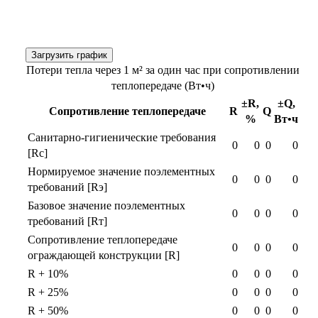
Загрузить график
Потери тепла через 1 м² за один час при сопротивлении
теплопередаче (Вт•ч)
±R,
±Q,
Сопротивление теплопередаче
R
Q
%
Вт•ч
Санитарно-гигиенические требования
0
0
0
0
[Rс]
Нормируемое значение поэлементных
0
0
0
0
требований [Rэ]
Базовое значение поэлементных
0
0
0
0
требований [Rт]
Сопротивление теплопередаче
0
0
0
0
ограждающей конструкции [R]
R + 10%
0
0
0
0
R + 25%
0
0
0
0
R + 50%
0
0
0
0