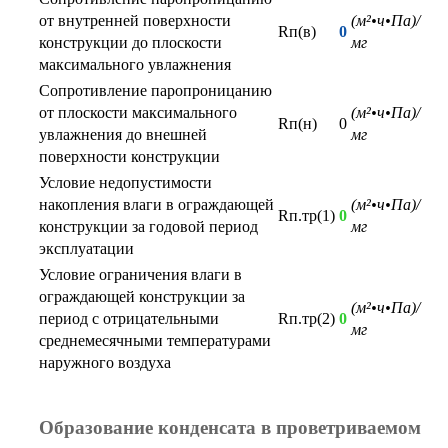
от внутренней поверхности
(м²•ч•Па)/
Rп(в)
0
конструкции до плоскости
мг
максимального увлажнения
Сопротивление паропроницанию
от плоскости максимального
(м²•ч•Па)/
Rп(н)
0
увлажнения до внешней
мг
поверхности конструкции
Условие недопустимости
накопления влаги в ограждающей
(м²•ч•Па)/
Rп.тр(1)
0
конструкции за годовой период
мг
эксплуатации
Условие ограничения влаги в
ограждающей конструкции за
(м²•ч•Па)/
период с отрицательными
Rп.тр(2)
0
мг
среднемесячными температурами
наружного воздуха
Образование конденсата в проветриваемом