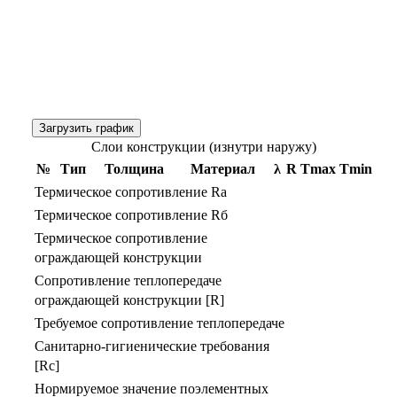
Загрузить график
Слои конструкции (изнутри наружу)
№
Тип
Толщина
Материал
λ
R
Тmax
Тmin
Термическое сопротивление Rа
Термическое сопротивление Rб
Термическое сопротивление
ограждающей конструкции
Сопротивление теплопередаче
ограждающей конструкции [R]
Требуемое сопротивление теплопередаче
Санитарно-гигиенические требования
[Rс]
Нормируемое значение поэлементных