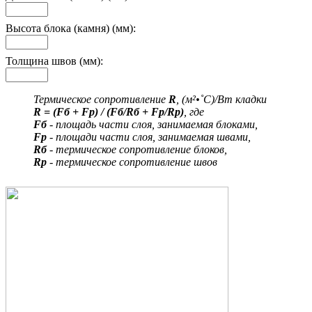
Высота блока (камня) (мм):
Толщина швов (мм):
Термическое сопротивление
R
, (м²•˚С)/Вт кладки
R = (Fб + Fр) / (Fб/Rб + Fр/Rр)
, где
Fб
- площадь части слоя, занимаемая блоками,
Fр
- площади части слоя, занимаемая швами,
Rб
- термическое сопротивление блоков,
Rр
- термическое сопротивление швов