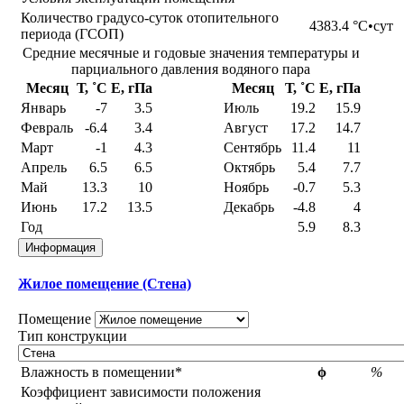
Количество градусо-суток отопительного
4383.4
°С•сут
периода (ГСОП)
Средние месячные и годовые значения температуры и
парциального давления водяного пара
Месяц
Т, ˚С
E, гПа
Месяц
Т, ˚С
E, гПа
Январь
-7
3.5
Июль
19.2
15.9
Февраль
-6.4
3.4
Август
17.2
14.7
Март
-1
4.3
Сентябрь
11.4
11
Апрель
6.5
6.5
Октябрь
5.4
7.7
Май
13.3
10
Ноябрь
-0.7
5.3
Июнь
17.2
13.5
Декабрь
-4.8
4
Год
5.9
8.3
Информация
Жилое помещение (Стена)
Помещение
Тип конструкции
Влажность в помещении*
ϕ
%
Коэффициент зависимости положения