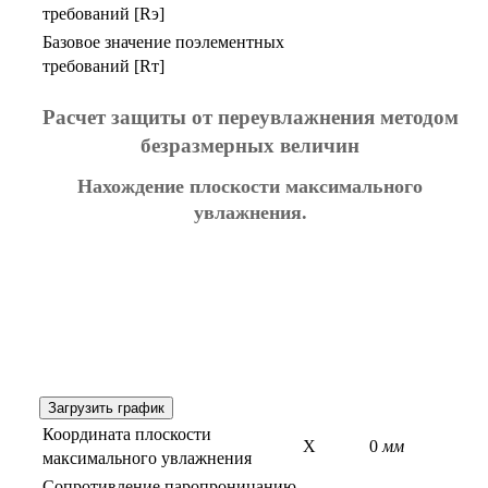
требований [Rэ]
Базовое значение поэлементных
требований [Rт]
Расчет защиты от переувлажнения методом
безразмерных величин
Нахождение плоскости максимального
увлажнения.
Загрузить график
Координата плоскости
X
0
мм
максимального увлажнения
Сопротивление паропроницанию