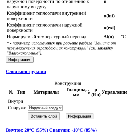
наружной поверхности по отношению к
n
наружному воздуху
Коэффициент теплоотдачи внутренней
α(int)
поверхности
Коэффициент теплоотдачи наружной
α(ext)
поверхности
Нормируемый температурный перепад
Δt(n)
°С
* - параметр используется при расчете раздела "Защита от
переувлажнения ограждающих конструкций" (см. закладку
"Влагонакопление").
Информация
Слои конструкции
Конструкция
Толщина,
μ
№
Тип
Материалы
λ
Управление
мм
(Rп)
Внутри
Снаружи
Вставить слой
Информация
Внутри: 20°С (55%) Снаружи: -10°С (85%)