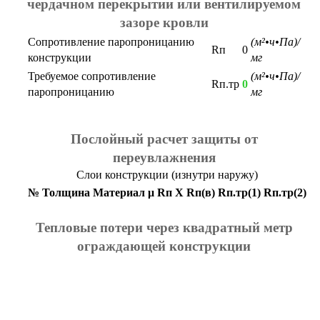
чердачном перекрытии или вентилируемом
зазоре кровли
Сопротивление паропроницанию
(м²•ч•Па)/
Rп
0
конструкции
мг
Требуемое сопротивление
(м²•ч•Па)/
Rп.тр
0
паропроницанию
мг
Послойный расчет защиты от
переувлажнения
Слои конструкции (изнутри наружу)
№
Толщина
Материал
μ
Rп
X
Rп(в)
Rп.тр(1)
Rп.тр(2)
Тепловые потери через квадратный метр
ограждающей конструкции