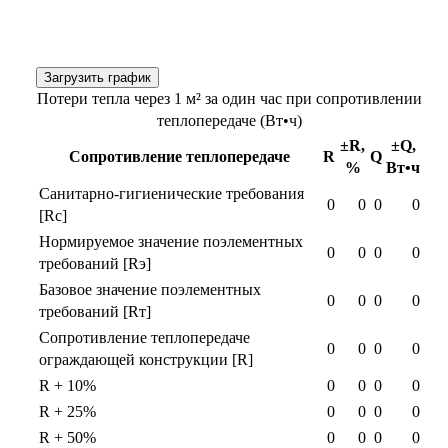
Загрузить график
Потери тепла через 1 м² за один час при сопротивлении
теплопередаче (Вт•ч)
±R,
±Q,
Сопротивление теплопередаче
R
Q
%
Вт•ч
Санитарно-гигиенические требования
0
0
0
0
[Rс]
Нормируемое значение поэлементных
0
0
0
0
требований [Rэ]
Базовое значение поэлементных
0
0
0
0
требований [Rт]
Сопротивление теплопередаче
0
0
0
0
ограждающей конструкции [R]
R + 10%
0
0
0
0
R + 25%
0
0
0
0
R + 50%
0
0
0
0