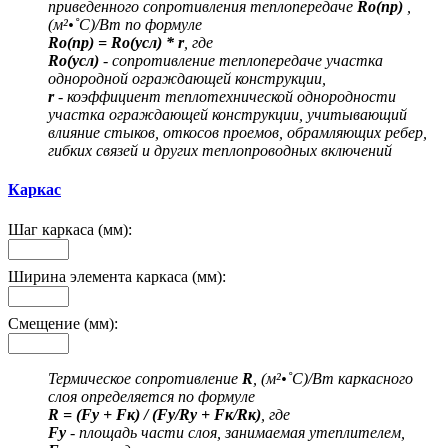
приведенного сопротивления теплопередаче
Ro(пр)
,
(м²•˚С)/Вт по формуле
Ro(пр) = Ro(усл) * r
, где
Ro(усл)
- сопротивление теплопередаче участка
однородной ограждающей конструкции,
r
- коэффициент теплотехнической однородности
участка ограждающей конструкции, учитывающий
влияние стыков, откосов проемов, обрамляющих ребер,
гибких связей и других теплопроводных включений
Каркас
Шаг каркаса (мм):
Ширина элемента каркаса (мм):
Смещение (мм):
Термическое сопротивление
R
, (м²•˚С)/Вт каркасного
слоя определяется по формуле
R = (Fу + Fк) / (Fу/Rу + Fк/Rк)
, где
Fу
- площадь части слоя, занимаемая утеплителем,