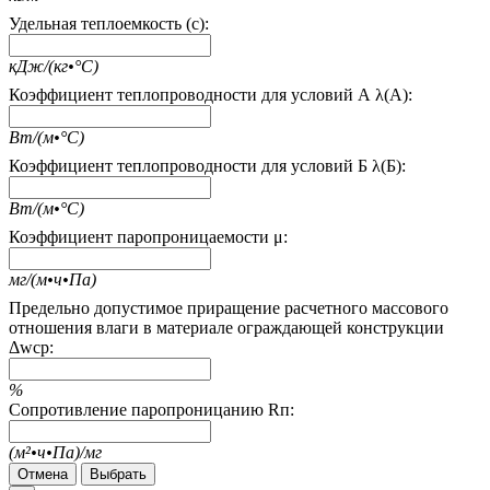
Удельная теплоемкость (c):
кДж/(кг•°С)
Коэффициент теплопроводности для условий А λ(А):
Вт/(м•°С)
Коэффициент теплопроводности для условий Б λ(Б):
Вт/(м•°С)
Коэффициент паропроницаемости μ:
мг/(м•ч•Па)
Предельно допустимое приращение расчетного массового
отношения влаги в материале ограждающей конструкции
Δwcp:
%
Сопротивление паропроницанию Rп:
(м²•ч•Па)/мг
Отмена
Выбрать