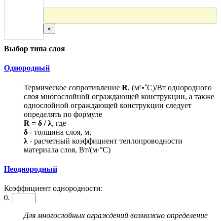
×
Выбор типа слоя
Однородный
Термическое сопротивление
R
, (м²•˚С)/Вт однородного
слоя многослойной ограждающей конструкции, а также
однослойной ограждающей конструкции следует
определять по формуле
R = δ / λ
, где
δ
- толщина слоя, м,
λ
- расчетный коэффициент теплопроводности
материала слоя, Вт/(м·°С)
Неоднородный
Коэффициент однородности:
0.
Для многослойных ограждений возможно определение