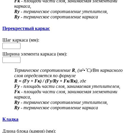
Fк
- площади части слоя, занимаемая элементами
каркаса,
Rу
- термическое сопротивление утеплителя,
Rу
- термическое сопротивление каркаса
Перекрестный каркас
Шаг каркаса (мм):
Ширина элемента каркаса (мм):
Термическое сопротивление
R
, (м²•˚С)/Вт каркасного
слоя определяется по формуле
R = (Fу + Fк) / (Fу/Rу + Fк/Rк)
, где
Fу
- площадь части слоя, занимаемая утеплителем,
Fк
- площади части слоя, занимаемая элементами
каркаса,
Rу
- термическое сопротивление утеплителя,
Rу
- термическое сопротивление каркаса
Кладка
Длина блока (камня) (мм):