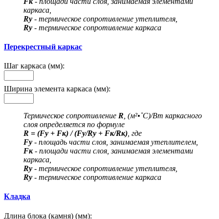
Fк
- площади части слоя, занимаемая элементами
каркаса,
Rу
- термическое сопротивление утеплителя,
Rу
- термическое сопротивление каркаса
Перекрестный каркас
Шаг каркаса (мм):
Ширина элемента каркаса (мм):
Термическое сопротивление
R
, (м²•˚С)/Вт каркасного
слоя определяется по формуле
R = (Fу + Fк) / (Fу/Rу + Fк/Rк)
, где
Fу
- площадь части слоя, занимаемая утеплителем,
Fк
- площади части слоя, занимаемая элементами
каркаса,
Rу
- термическое сопротивление утеплителя,
Rу
- термическое сопротивление каркаса
Кладка
Длина блока (камня) (мм):