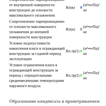
от внутренней поверхности
(м²•ч•Па)/
Rп(в)
0
конструкции до плоскости
мг
максимального увлажнения
Сопротивление паропроницанию
от плоскости максимального
(м²•ч•Па)/
Rп(н)
0
увлажнения до внешней
мг
поверхности конструкции
Условие недопустимости
накопления влаги в ограждающей
(м²•ч•Па)/
Rп.тр(1)
0
конструкции за годовой период
мг
эксплуатации
Условие ограничения влаги в
ограждающей конструкции за
(м²•ч•Па)/
период с отрицательными
Rп.тр(2)
0
мг
среднемесячными температурами
наружного воздуха
Образование конденсата в проветриваемом