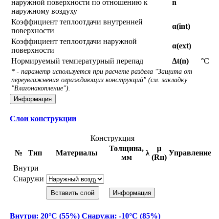
наружной поверхности по отношению к
n
наружному воздуху
Коэффициент теплоотдачи внутренней
α(int)
поверхности
Коэффициент теплоотдачи наружной
α(ext)
поверхности
Нормируемый температурный перепад
Δt(n)
°С
* - параметр используется при расчете раздела "Защита от
переувлажнения ограждающих конструкций" (см. закладку
"Влагонакопление").
Информация
Слои конструкции
Конструкция
Толщина,
μ
№
Тип
Материалы
λ
Управление
мм
(Rп)
Внутри
Снаружи
Вставить слой
Информация
Внутри: 20°С (55%) Снаружи: -10°С (85%)