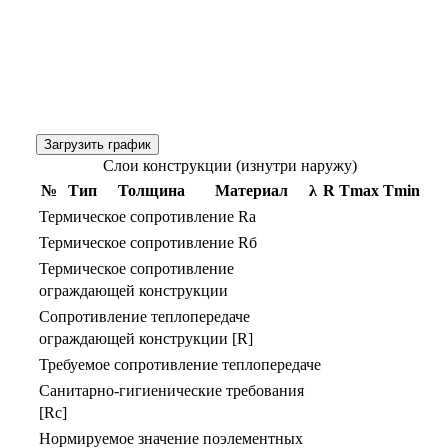
Загрузить график
Слои конструкции (изнутри наружу)
№
Тип
Толщина
Материал
λ
R
Тmax
Тmin
Термическое сопротивление Rа
Термическое сопротивление Rб
Термическое сопротивление
ограждающей конструкции
Сопротивление теплопередаче
ограждающей конструкции [R]
Требуемое сопротивление теплопередаче
Санитарно-гигиенические требования
[Rс]
Нормируемое значение поэлементных