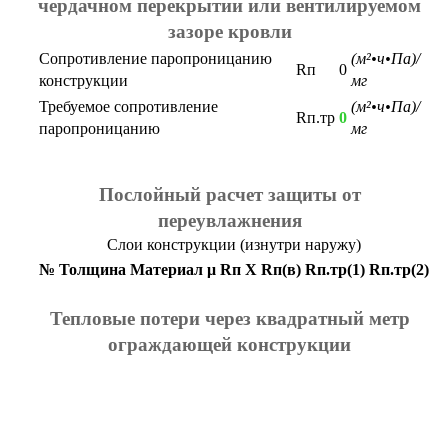
чердачном перекрытии или вентилируемом
зазоре кровли
Сопротивление паропроницанию
(м²•ч•Па)/
Rп
0
конструкции
мг
Требуемое сопротивление
(м²•ч•Па)/
Rп.тр
0
паропроницанию
мг
Послойный расчет защиты от
переувлажнения
Слои конструкции (изнутри наружу)
№
Толщина
Материал
μ
Rп
X
Rп(в)
Rп.тр(1)
Rп.тр(2)
Тепловые потери через квадратный метр
ограждающей конструкции