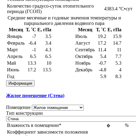
Количество градусо-суток отопительного
4383.4
°С•сут
периода (ГСОП)
Средние месячные и годовые значения температуры и
парциального давления водяного пара
Месяц
Т, ˚С
E, гПа
Месяц
Т, ˚С
E, гПа
Январь
-7
3.5
Июль
19.2
15.9
Февраль
-6.4
3.4
Август
17.2
14.7
Март
-1
4.3
Сентябрь
11.4
11
Апрель
6.5
6.5
Октябрь
5.4
7.7
Май
13.3
10
Ноябрь
-0.7
5.3
Июнь
17.2
13.5
Декабрь
-4.8
4
Год
5.9
8.3
Информация
Жилое помещение (Стена)
Помещение
Тип конструкции
Влажность в помещении*
ϕ
%
Коэффициент зависимости положения