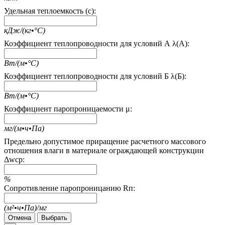
Удельная теплоемкость (c):
кДж/(кг•°С)
Коэффициент теплопроводности для условий А λ(А):
Вт/(м•°С)
Коэффициент теплопроводности для условий Б λ(Б):
Вт/(м•°С)
Коэффициент паропроницаемости μ:
мг/(м•ч•Па)
Предельно допустимое приращение расчетного массового
отношения влаги в материале ограждающей конструкции
Δwcp:
%
Сопротивление паропроницанию Rп:
(м²•ч•Па)/мг
Отмена
Выбрать