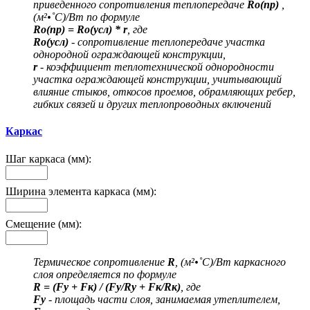
приведенного сопротивления теплопередаче
Ro(пр)
,
(м²•˚С)/Вт по формуле
Ro(пр) = Ro(усл) * r
, где
Ro(усл)
- сопротивление теплопередаче участка
однородной ограждающей конструкции,
r
- коэффициент теплотехнической однородности
участка ограждающей конструкции, учитывающий
влияние стыков, откосов проемов, обрамляющих ребер,
гибких связей и других теплопроводных включений
Каркас
Шаг каркаса (мм):
Ширина элемента каркаса (мм):
Смещение (мм):
Термическое сопротивление
R
, (м²•˚С)/Вт каркасного
слоя определяется по формуле
R = (Fу + Fк) / (Fу/Rу + Fк/Rк)
, где
Fу
- площадь части слоя, занимаемая утеплителем,