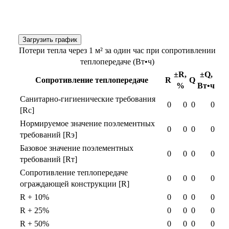
Загрузить график
Потери тепла через 1 м² за один час при сопротивлении
теплопередаче (Вт•ч)
±R,
±Q,
Сопротивление теплопередаче
R
Q
%
Вт•ч
Санитарно-гигиенические требования
0
0
0
0
[Rс]
Нормируемое значение поэлементных
0
0
0
0
требований [Rэ]
Базовое значение поэлементных
0
0
0
0
требований [Rт]
Сопротивление теплопередаче
0
0
0
0
ограждающей конструкции [R]
R + 10%
0
0
0
0
R + 25%
0
0
0
0
R + 50%
0
0
0
0