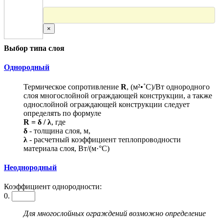
×
Выбор типа слоя
Однородный
Термическое сопротивление
R
, (м²•˚С)/Вт однородного
слоя многослойной ограждающей конструкции, а также
однослойной ограждающей конструкции следует
определять по формуле
R = δ / λ
, где
δ
- толщина слоя, м,
λ
- расчетный коэффициент теплопроводности
материала слоя, Вт/(м·°С)
Неоднородный
Коэффициент однородности:
0.
Для многослойных ограждений возможно определение