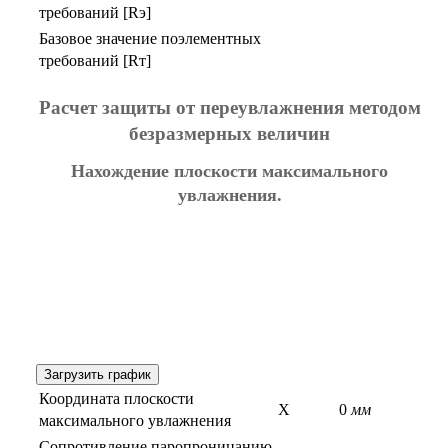
требований [Rэ]
Базовое значение поэлементных
требований [Rт]
Расчет защиты от переувлажнения методом
безразмерных величин
Нахождение плоскости максимального
увлажнения.
Загрузить график
Координата плоскости
X
0
мм
максимального увлажнения
Сопротивление паропроницанию