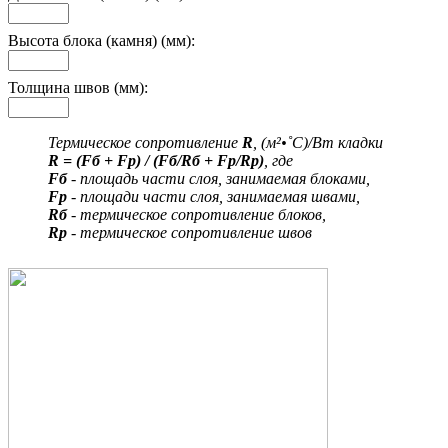
Высота блока (камня) (мм):
Толщина швов (мм):
Термическое сопротивление
R
, (м²•˚С)/Вт кладки
R = (Fб + Fр) / (Fб/Rб + Fр/Rр)
, где
Fб
- площадь части слоя, занимаемая блоками,
Fр
- площади части слоя, занимаемая швами,
Rб
- термическое сопротивление блоков,
Rр
- термическое сопротивление швов