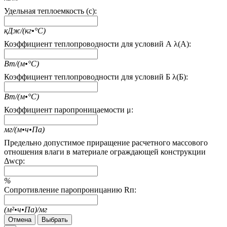
Удельная теплоемкость (c):
кДж/(кг•°С)
Коэффициент теплопроводности для условий А λ(А):
Вт/(м•°С)
Коэффициент теплопроводности для условий Б λ(Б):
Вт/(м•°С)
Коэффициент паропроницаемости μ:
мг/(м•ч•Па)
Предельно допустимое приращение расчетного массового
отношения влаги в материале ограждающей конструкции
Δwcp:
%
Сопротивление паропроницанию Rп:
(м²•ч•Па)/мг
Отмена
Выбрать