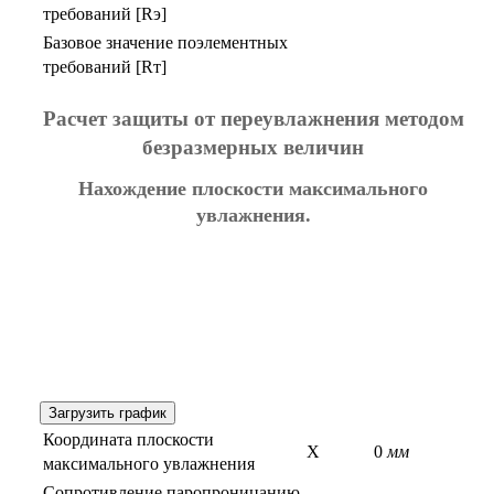
требований [Rэ]
Базовое значение поэлементных
требований [Rт]
Расчет защиты от переувлажнения методом
безразмерных величин
Нахождение плоскости максимального
увлажнения.
Загрузить график
Координата плоскости
X
0
мм
максимального увлажнения
Сопротивление паропроницанию