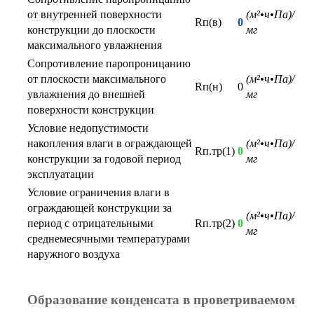
от внутренней поверхности
(м²•ч•Па)/
Rп(в)
0
конструкции до плоскости
мг
максимального увлажнения
Сопротивление паропроницанию
от плоскости максимального
(м²•ч•Па)/
Rп(н)
0
увлажнения до внешней
мг
поверхности конструкции
Условие недопустимости
накопления влаги в ограждающей
(м²•ч•Па)/
Rп.тр(1)
0
конструкции за годовой период
мг
эксплуатации
Условие ограничения влаги в
ограждающей конструкции за
(м²•ч•Па)/
период с отрицательными
Rп.тр(2)
0
мг
среднемесячными температурами
наружного воздуха
Образование конденсата в проветриваемом