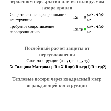
чердачном перекрытии или вентилируемом
зазоре кровли
Сопротивление паропроницанию
(м²•ч•Па)/
Rп
0
конструкции
мг
Требуемое сопротивление
(м²•ч•Па)/
Rп.тр
0
паропроницанию
мг
Послойный расчет защиты от
переувлажнения
Слои конструкции (изнутри наружу)
№
Толщина
Материал
μ
Rп
X
Rп(в)
Rп.тр(1)
Rп.тр(2)
Тепловые потери через квадратный метр
ограждающей конструкции