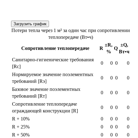
Загрузить график
Потери тепла через 1 м² за один час при сопротивлении
теплопередаче (Вт•ч)
±R,
±Q,
Сопротивление теплопередаче
R
Q
%
Вт•ч
Санитарно-гигиенические требования
0
0
0
0
[Rс]
Нормируемое значение поэлементных
0
0
0
0
требований [Rэ]
Базовое значение поэлементных
0
0
0
0
требований [Rт]
Сопротивление теплопередаче
0
0
0
0
ограждающей конструкции [R]
R + 10%
0
0
0
0
R + 25%
0
0
0
0
R + 50%
0
0
0
0