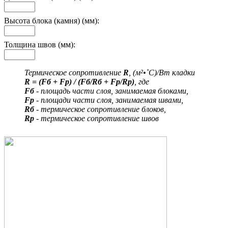
Высота блока (камня) (мм):
Толщина швов (мм):
Термическое сопротивление
R
, (м²•˚С)/Вт кладки
R = (Fб + Fр) / (Fб/Rб + Fр/Rр)
, где
Fб
- площадь части слоя, занимаемая блоками,
Fр
- площади части слоя, занимаемая швами,
Rб
- термическое сопротивление блоков,
Rр
- термическое сопротивление швов