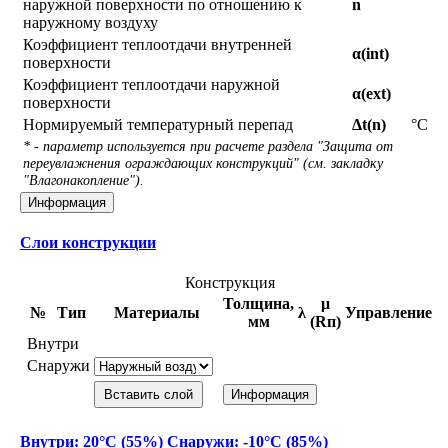
наружной поверхности по отношению к
n
наружному воздуху
Коэффициент теплоотдачи внутренней
α(int)
поверхности
Коэффициент теплоотдачи наружной
α(ext)
поверхности
Нормируемый температурный перепад
Δt(n)
°С
* - параметр используется при расчете раздела "Защита от
переувлажнения ограждающих конструкций" (см. закладку
"Влагонакопление").
Информация
Слои конструкции
Конструкция
Толщина,
μ
№
Тип
Материалы
λ
Управление
мм
(Rп)
Внутри
Снаружи
Вставить слой
Информация
Внутри: 20°С (55%) Снаружи: -10°С (85%)