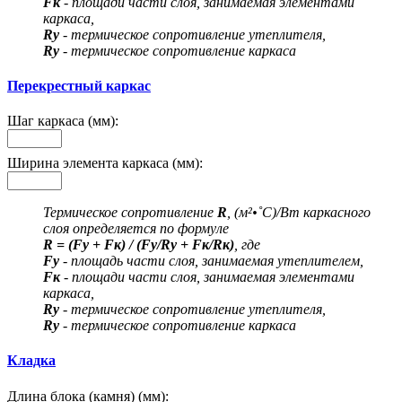
Fк
- площади части слоя, занимаемая элементами
каркаса,
Rу
- термическое сопротивление утеплителя,
Rу
- термическое сопротивление каркаса
Перекрестный каркас
Шаг каркаса (мм):
Ширина элемента каркаса (мм):
Термическое сопротивление
R
, (м²•˚С)/Вт каркасного
слоя определяется по формуле
R = (Fу + Fк) / (Fу/Rу + Fк/Rк)
, где
Fу
- площадь части слоя, занимаемая утеплителем,
Fк
- площади части слоя, занимаемая элементами
каркаса,
Rу
- термическое сопротивление утеплителя,
Rу
- термическое сопротивление каркаса
Кладка
Длина блока (камня) (мм):