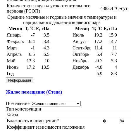
Количество градусо-суток отопительного
4383.4
°С•сут
периода (ГСОП)
Средние месячные и годовые значения температуры и
парциального давления водяного пара
Месяц
Т, ˚С
E, гПа
Месяц
Т, ˚С
E, гПа
Январь
-7
3.5
Июль
19.2
15.9
Февраль
-6.4
3.4
Август
17.2
14.7
Март
-1
4.3
Сентябрь
11.4
11
Апрель
6.5
6.5
Октябрь
5.4
7.7
Май
13.3
10
Ноябрь
-0.7
5.3
Июнь
17.2
13.5
Декабрь
-4.8
4
Год
5.9
8.3
Информация
Жилое помещение (Стена)
Помещение
Тип конструкции
Влажность в помещении*
ϕ
%
Коэффициент зависимости положения