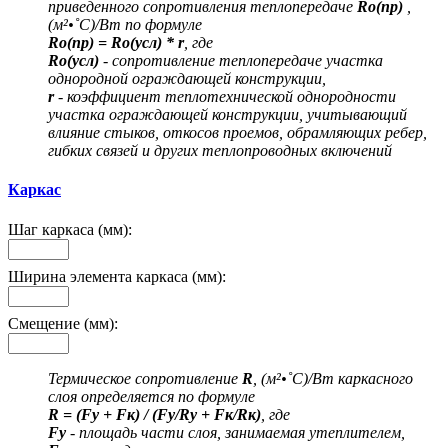
приведенного сопротивления теплопередаче
Ro(пр)
,
(м²•˚С)/Вт по формуле
Ro(пр) = Ro(усл) * r
, где
Ro(усл)
- сопротивление теплопередаче участка
однородной ограждающей конструкции,
r
- коэффициент теплотехнической однородности
участка ограждающей конструкции, учитывающий
влияние стыков, откосов проемов, обрамляющих ребер,
гибких связей и других теплопроводных включений
Каркас
Шаг каркаса (мм):
Ширина элемента каркаса (мм):
Смещение (мм):
Термическое сопротивление
R
, (м²•˚С)/Вт каркасного
слоя определяется по формуле
R = (Fу + Fк) / (Fу/Rу + Fк/Rк)
, где
Fу
- площадь части слоя, занимаемая утеплителем,