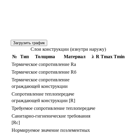
Загрузить график
Слои конструкции (изнутри наружу)
№
Тип
Толщина
Материал
λ
R
Тmax
Тmin
Термическое сопротивление Rа
Термическое сопротивление Rб
Термическое сопротивление
ограждающей конструкции
Сопротивление теплопередаче
ограждающей конструкции [R]
Требуемое сопротивление теплопередаче
Санитарно-гигиенические требования
[Rс]
Нормируемое значение поэлементных