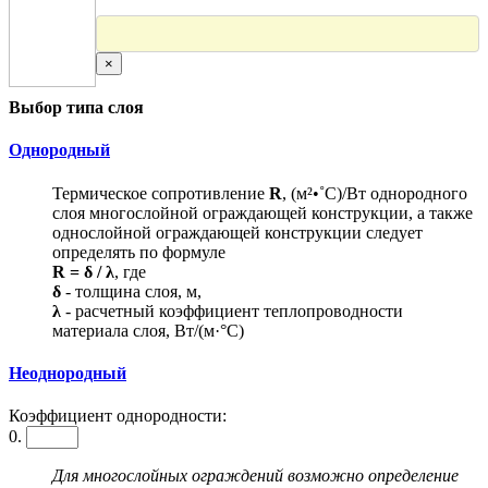
×
Выбор типа слоя
Однородный
Термическое сопротивление
R
, (м²•˚С)/Вт однородного
слоя многослойной ограждающей конструкции, а также
однослойной ограждающей конструкции следует
определять по формуле
R = δ / λ
, где
δ
- толщина слоя, м,
λ
- расчетный коэффициент теплопроводности
материала слоя, Вт/(м·°С)
Неоднородный
Коэффициент однородности:
0.
Для многослойных ограждений возможно определение