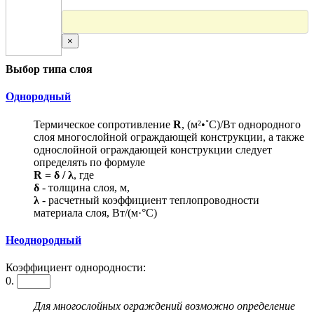
×
Выбор типа слоя
Однородный
Термическое сопротивление
R
, (м²•˚С)/Вт однородного
слоя многослойной ограждающей конструкции, а также
однослойной ограждающей конструкции следует
определять по формуле
R = δ / λ
, где
δ
- толщина слоя, м,
λ
- расчетный коэффициент теплопроводности
материала слоя, Вт/(м·°С)
Неоднородный
Коэффициент однородности:
0.
Для многослойных ограждений возможно определение