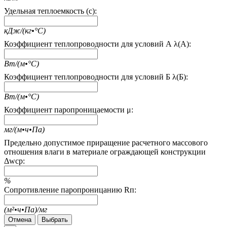
Удельная теплоемкость (c):
кДж/(кг•°С)
Коэффициент теплопроводности для условий А λ(А):
Вт/(м•°С)
Коэффициент теплопроводности для условий Б λ(Б):
Вт/(м•°С)
Коэффициент паропроницаемости μ:
мг/(м•ч•Па)
Предельно допустимое приращение расчетного массового
отношения влаги в материале ограждающей конструкции
Δwcp:
%
Сопротивление паропроницанию Rп:
(м²•ч•Па)/мг
Отмена
Выбрать