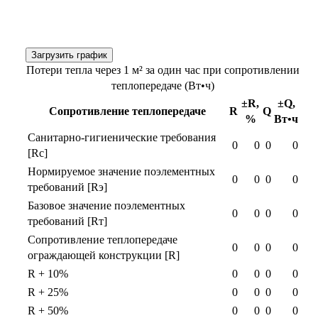
Загрузить график
Потери тепла через 1 м² за один час при сопротивлении
теплопередаче (Вт•ч)
±R,
±Q,
Сопротивление теплопередаче
R
Q
%
Вт•ч
Санитарно-гигиенические требования
0
0
0
0
[Rс]
Нормируемое значение поэлементных
0
0
0
0
требований [Rэ]
Базовое значение поэлементных
0
0
0
0
требований [Rт]
Сопротивление теплопередаче
0
0
0
0
ограждающей конструкции [R]
R + 10%
0
0
0
0
R + 25%
0
0
0
0
R + 50%
0
0
0
0