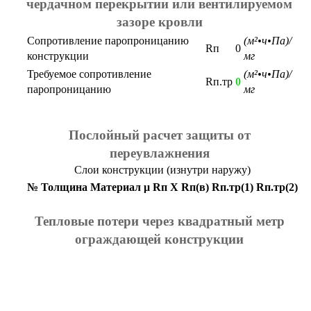
чердачном перекрытии или вентилируемом
зазоре кровли
Сопротивление паропроницанию
(м²•ч•Па)/
Rп
0
конструкции
мг
Требуемое сопротивление
(м²•ч•Па)/
Rп.тр
0
паропроницанию
мг
Послойный расчет защиты от
переувлажнения
Слои конструкции (изнутри наружу)
№
Толщина
Материал
μ
Rп
X
Rп(в)
Rп.тр(1)
Rп.тр(2)
Тепловые потери через квадратный метр
ограждающей конструкции