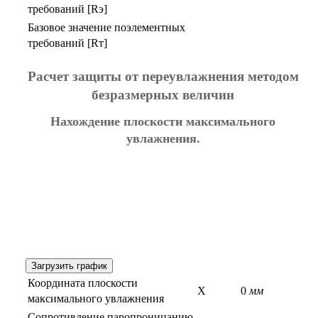
требований [Rэ]
Базовое значение поэлементных
требований [Rт]
Расчет защиты от переувлажнения методом
безразмерных величин
Нахождение плоскости максимального
увлажнения.
Загрузить график
Координата плоскости
X
0
мм
максимального увлажнения
Сопротивление паропроницанию