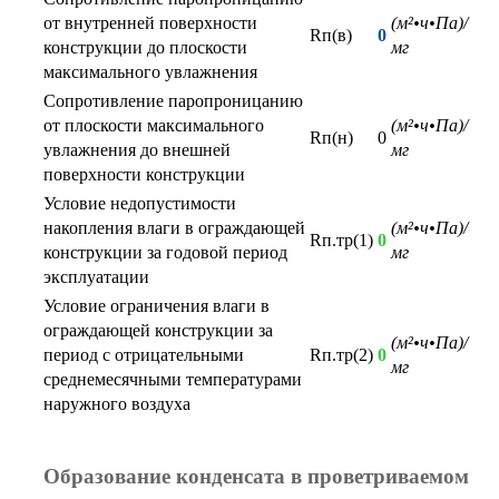
от внутренней поверхности
(м²•ч•Па)/
Rп(в)
0
конструкции до плоскости
мг
максимального увлажнения
Сопротивление паропроницанию
от плоскости максимального
(м²•ч•Па)/
Rп(н)
0
увлажнения до внешней
мг
поверхности конструкции
Условие недопустимости
накопления влаги в ограждающей
(м²•ч•Па)/
Rп.тр(1)
0
конструкции за годовой период
мг
эксплуатации
Условие ограничения влаги в
ограждающей конструкции за
(м²•ч•Па)/
период с отрицательными
Rп.тр(2)
0
мг
среднемесячными температурами
наружного воздуха
Образование конденсата в проветриваемом