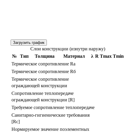
Загрузить график
Слои конструкции (изнутри наружу)
№
Тип
Толщина
Материал
λ
R
Тmax
Тmin
Термическое сопротивление Rа
Термическое сопротивление Rб
Термическое сопротивление
ограждающей конструкции
Сопротивление теплопередаче
ограждающей конструкции [R]
Требуемое сопротивление теплопередаче
Санитарно-гигиенические требования
[Rс]
Нормируемое значение поэлементных