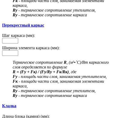
Fк
- площади части слоя, занимаемая элементами
каркаса,
Rу
- термическое сопротивление утеплителя,
Rу
- термическое сопротивление каркаса
Перекрестный каркас
Шаг каркаса (мм):
Ширина элемента каркаса (мм):
Термическое сопротивление
R
, (м²•˚С)/Вт каркасного
слоя определяется по формуле
R = (Fу + Fк) / (Fу/Rу + Fк/Rк)
, где
Fу
- площадь части слоя, занимаемая утеплителем,
Fк
- площади части слоя, занимаемая элементами
каркаса,
Rу
- термическое сопротивление утеплителя,
Rу
- термическое сопротивление каркаса
Кладка
Длина блока (камня) (мм):