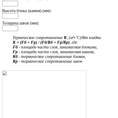
Высота блока (камня) (мм):
Толщина швов (мм):
Термическое сопротивление
R
, (м²•˚С)/Вт кладки
R = (Fб + Fр) / (Fб/Rб + Fр/Rр)
, где
Fб
- площадь части слоя, занимаемая блоками,
Fр
- площади части слоя, занимаемая швами,
Rб
- термическое сопротивление блоков,
Rр
- термическое сопротивление швов