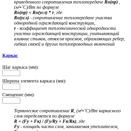
приведенного сопротивления теплопередаче
Ro(пр)
,
(м²•˚С)/Вт по формуле
Ro(пр) = Ro(усл) * r
, где
Ro(усл)
- сопротивление теплопередаче участка
однородной ограждающей конструкции,
r
- коэффициент теплотехнической однородности
участка ограждающей конструкции, учитывающий
влияние стыков, откосов проемов, обрамляющих ребер,
гибких связей и других теплопроводных включений
Каркас
Шаг каркаса (мм):
Ширина элемента каркаса (мм):
Смещение (мм):
Термическое сопротивление
R
, (м²•˚С)/Вт каркасного
слоя определяется по формуле
R = (Fу + Fк) / (Fу/Rу + Fк/Rк)
, где
Fу
- площадь части слоя, занимаемая утеплителем,