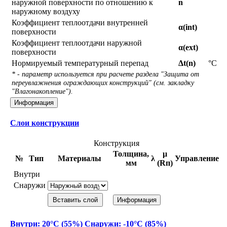
наружной поверхности по отношению к
n
наружному воздуху
Коэффициент теплоотдачи внутренней
α(int)
поверхности
Коэффициент теплоотдачи наружной
α(ext)
поверхности
Нормируемый температурный перепад
Δt(n)
°С
* - параметр используется при расчете раздела "Защита от
переувлажнения ограждающих конструкций" (см. закладку
"Влагонакопление").
Информация
Слои конструкции
Конструкция
Толщина,
μ
№
Тип
Материалы
λ
Управление
мм
(Rп)
Внутри
Снаружи
Вставить слой
Информация
Внутри: 20°С (55%) Снаружи: -10°С (85%)