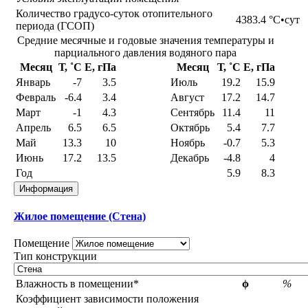
Количество градусо-суток отопительного
4383.4
°С•сут
периода (ГСОП)
Средние месячные и годовые значения температуры и
парциального давления водяного пара
Месяц
Т, ˚С
E, гПа
Месяц
Т, ˚С
E, гПа
Январь
-7
3.5
Июль
19.2
15.9
Февраль
-6.4
3.4
Август
17.2
14.7
Март
-1
4.3
Сентябрь
11.4
11
Апрель
6.5
6.5
Октябрь
5.4
7.7
Май
13.3
10
Ноябрь
-0.7
5.3
Июнь
17.2
13.5
Декабрь
-4.8
4
Год
5.9
8.3
Информация
Жилое помещение (Стена)
Помещение
Тип конструкции
Влажность в помещении*
ϕ
%
Коэффициент зависимости положения