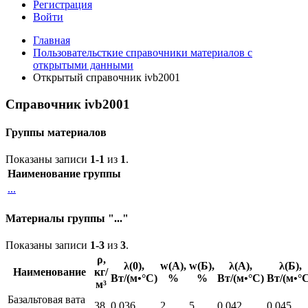
Регистрация
Войти
Главная
Пользовательсткие справочники материалов с
открытыми данными
Открытый справочник ivb2001
Справочник ivb2001
Группы материалов
Показаны записи
1-1
из
1
.
Наименование группы
...
Материалы группы "..."
Показаны записи
1-3
из
3
.
ρ,
λ(0),
w(А),
w(Б),
λ(А),
λ(Б),
Наименование
кг/
Вт/(м•°С)
%
%
Вт/(м•°С)
Вт/(м•°
м³
Базальтовая вата
38
0.036
2
5
0.042
0.045