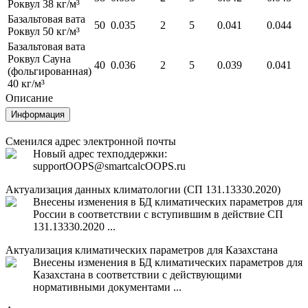
Роквул 38 кг/м³
Базальтовая вата
50
0.035
2
5
0.041
0.044
Роквул 50 кг/м³
Базальтовая вата
Роквул Сауна
40
0.036
2
5
0.039
0.041
(фольгированная)
40 кг/м³
Описание
Информация
Сменился адрес электронной почты
Новый адрес техподдержки:
support
OOPS
@smartcalc
OOPS
.ru
Актуализация данных климатологии (СП 131.13330.2020)
Внесены изменения в БД климатических параметров для
России в соответствии с вступившим в действие СП
131.13330.2020 ...
Актуализация климатических параметров для Казахстана
Внесены изменения в БД климатических параметров для
Казахстана в соответствии с действующими
нормативными документами ...